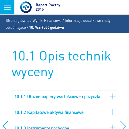
Jump to navigation
Raport Roczny
2015
Jesteś
Strona główna
/
Wyniki Finansowe
/
Informacje dodatkowe i noty
tutaj
objaśniające
/
10. Wartość godziwa
10.1 Opis technik
wyceny
10.1.1 Dłużne papiery wartościowe i pożyczki
10.1.2 Kapitałowe aktywa finansowe
10.1.3 Instrumenty pochodne