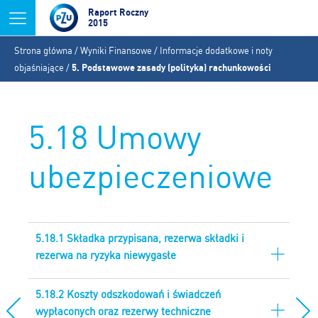
Jump to navigation
Raport Roczny
2015
Jesteś
Strona główna
/
Wyniki Finansowe
/
Informacje dodatkowe i noty
tutaj
objaśniające
/
5. Podstawowe zasady (polityka) rachunkowości
5.18 Umowy
ubezpieczeniowe
5.18.1 Składka przypisana, rezerwa składki i
rezerwa na ryzyka niewygasłe
5.18.2 Koszty odszkodowań i świadczeń
wypłaconych oraz rezerwy techniczne