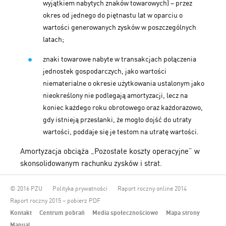
wyjątkiem nabytych znaków towarowych) – przez
okres od jednego do piętnastu lat w oparciu o
wartości generowanych zysków w poszczególnych
latach;
znaki towarowe nabyte w transakcjach połączenia
jednostek gospodarczych, jako wartości
niematerialne o okresie użytkowania ustalonym jako
nieokreślony nie podlegają amortyzacji, lecz na
koniec każdego roku obrotowego oraz każdorazowo,
gdy istnieją przesłanki, że mogło dojść do utraty
wartości, poddaje się je testom na utratę wartości.
Amortyzacja obciąża „Pozostałe koszty operacyjne” w
skonsolidowanym rachunku zysków i strat.
© 2016 PZU
Polityka prywatności
Raport roczny online 2014
Raport roczny 2015 – pobierz PDF
Kontakt
Centrum pobrań
Media społecznościowe
Mapa strony
Manual