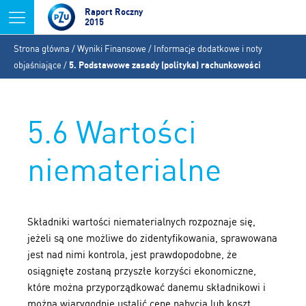
Jump to navigation
Raport Roczny
2015
Jesteś
Strona główna
/
Wyniki Finansowe
/
Informacje dodatkowe i noty
tutaj
objaśniające
/
5. Podstawowe zasady (polityka) rachunkowości
5.6 Wartości
niematerialne
Składniki wartości niematerialnych rozpoznaje się,
jeżeli są one możliwe do zidentyfikowania, sprawowana
jest nad nimi kontrola, jest prawdopodobne, że
osiągnięte zostaną przyszłe korzyści ekonomiczne,
które można przyporządkować danemu składnikowi i
można wiarygodnie ustalić cenę nabycia lub koszt