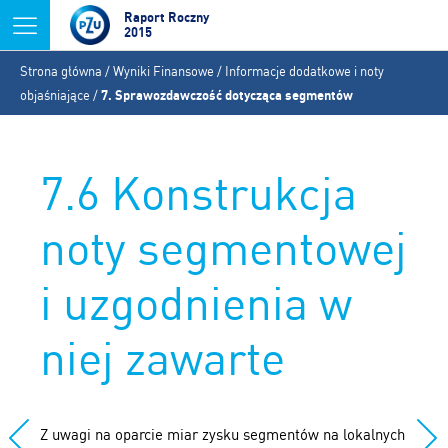
Jump to navigation
Raport Roczny
2015
Jesteś
Strona główna
/
Wyniki Finansowe
/
Informacje dodatkowe i noty
tutaj
objaśniające
/
7. Sprawozdawczość dotycząca segmentów
7.6 Konstrukcja
noty segmentowej
i uzgodnienia w
niej zawarte
Z uwagi na oparcie miar zysku segmentów na lokalnych