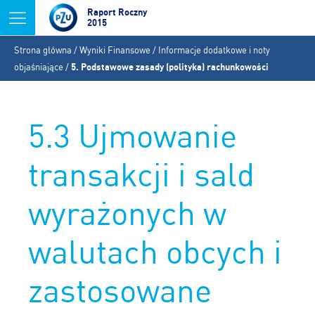
Jump to navigation
Raport Roczny
2015
Jesteś
Strona główna
/
Wyniki Finansowe
/
Informacje dodatkowe i noty
tutaj
objaśniające
/
5. Podstawowe zasady (polityka) rachunkowości
5.3 Ujmowanie
transakcji i sald
wyrażonych w
walutach obcych i
zastosowane