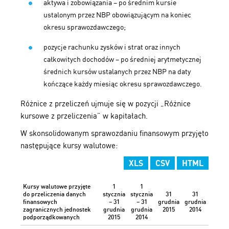
aktywa i zobowiązania – po średnim kursie
ustalonym przez NBP obowiązującym na koniec
okresu sprawozdawczego;
pozycje rachunku zysków i strat oraz innych
całkowitych dochodów – po średniej arytmetycznej
średnich kursów ustalanych przez NBP na daty
kończące każdy miesiąc okresu sprawozdawczego.
Różnice z przeliczeń ujmuje się w pozycji „Różnice
kursowe z przeliczenia” w kapitałach.
W skonsolidowanym sprawozdaniu finansowym przyjęto
następujące kursy walutowe:
XLS
CSV
HTML
Kursy walutowe przyjęte
1
1
do przeliczenia danych
stycznia
stycznia
31
31
finansowych
– 31
– 31
grudnia
grudnia
zagranicznych jednostek
grudnia
grudnia
2015
2014
podporządkowanych
2015
2014