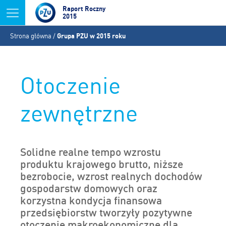
Jump to navigation
Raport Roczny
2015
Jesteś
Strona główna
/
Grupa PZU w 2015 roku
tutaj
Otoczenie
zewnętrzne
Solidne realne tempo wzrostu
produktu krajowego brutto, niższe
bezrobocie, wzrost realnych dochodów
gospodarstw domowych oraz
korzystna kondycja finansowa
przedsiębiorstw tworzyły pozytywne
otoczenie makroekonomiczne dla