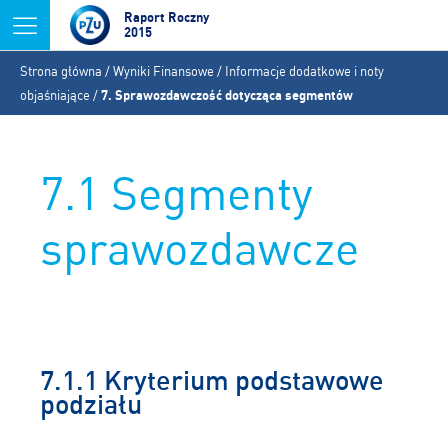
Jump to navigation
Raport Roczny
2015
Jesteś
Strona główna
/
Wyniki Finansowe
/
Informacje dodatkowe i noty
tutaj
objaśniające
/
7. Sprawozdawczość dotycząca segmentów
7.1 Segmenty
sprawozdawcze
7.1.1 Kryterium podstawowe
podziału