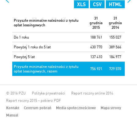
XLS
CSV
HTML
31
31
Przyszłe minimalne należności z tytułu
grudnia
grudnia
opłat leasingowych
2015
2014
Do 1 roku
188 741
155 027
Powyżej 1 roku do 5 lat
430 770
389 566
Powyżej 5 lat
137 410
184 977
Przyszłe minimalne należności z tytułu
756 921
729 570
opłat leasingowych, razem
© 2016 PZU
Polityka prywatności
Raport roczny online 2014
Raport roczny 2015 – pobierz PDF
Kontakt
Centrum pobrań
Media społecznościowe
Mapa strony
Manual