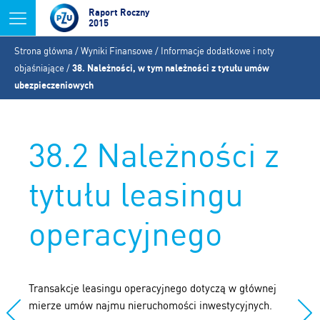
Jump to navigation
Raport Roczny
2015
Jesteś
Strona główna
/
Wyniki Finansowe
/
Informacje dodatkowe i noty
tutaj
objaśniające
/
38. Należności, w tym należności z tytułu umów
ubezpieczeniowych
38.2 Należności z
tytułu leasingu
operacyjnego
Transakcje leasingu operacyjnego dotyczą w głównej
mierze umów najmu nieruchomości inwestycyjnych.