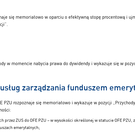
znaje się memoriałowo w oparciu o efektywną stopę procentową i ujm
cji”.
ody w momencie nabycia prawa do dywidendy i wykazuje się w pozycji
u usług zarządzania funduszem emery
E PZU rozpoznaje się memoriałowo i wykazuje w pozycji „Przychody z 
ności:
ch przez ZUS do OFE PZU – w wysokości określonej w statucie OFE PZU, 
duszach emerytalnych;