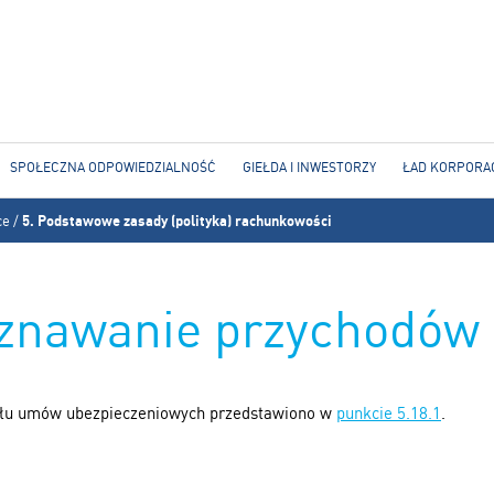
Jump to navigation
SPOŁECZNA ODPOWIEDZIALNOŚĆ
GIEŁDA I INWESTORZY
ŁAD KORPORA
ce
/
5. Podstawowe zasady (polityka) rachunkowości
oznawanie przychodów
ułu umów ubezpieczeniowych przedstawiono w
punkcie 5.18.1
.