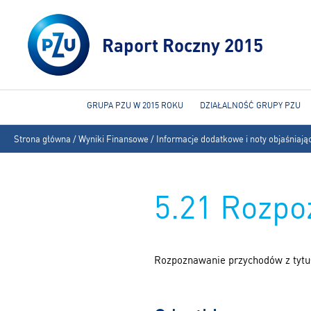
Raport Roczny 2015
GRUPA PZU W 2015 ROKU
DZIAŁALNOŚĆ GRUPY PZU
Jesteś
Strona główna
/
Wyniki Finansowe
/
Informacje dodatkowe i noty objaśniają
tutaj
5.21 Rozp
Rozpoznawanie przychodów z tyt