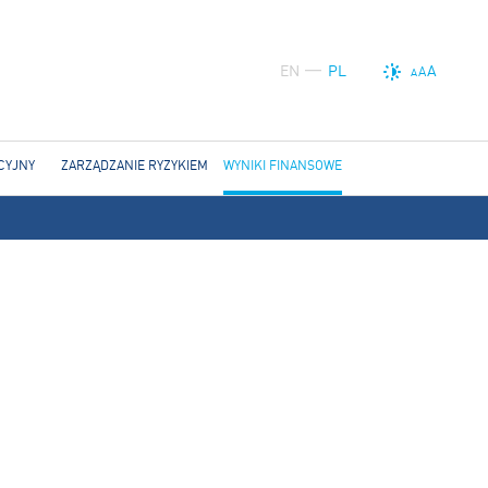
EN
PL
A
A
A
CYJNY
ZARZĄDZANIE RYZYKIEM
WYNIKI FINANSOWE