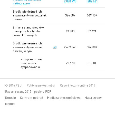
2 090 973
(282 621
netto, razem
Środki pieniężne i ich
ekwiwalenty na początek
324 007
569 157
okresu
Zmiana stanu środków
pieniężnych z tytułu
24 883
37 471
różnic kursowych
Środki pieniężne i ich
ekwiwalenty na koniec
40
2 439 863
324 007
okresu, w tym:
- o ograniczonej
możliwości
22 428
31 081
dysponowania
© 2016 PZU
Polityka prywatności
Raport roczny online 2014
Raport roczny 2015 – pobierz PDF
Kontakt
Centrum pobrań
Media społecznościowe
Mapa strony
Manual