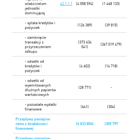
właścicielom
42.1.1.1
(4 058 594)
(1 468 133)
jednostki
dominującej
- spłata kredytów i
(126 389)
(39 815)
pożyczek
- zamknięcie
transakcji z
(373 634
(367 019 479)
przyrzeczeniem
541)
odkupu
- odsetki od
kredytów i
(4 602)
(14 718)
pożyczek
- odsetki od
wyemitowanych
(28 771)
-
dłużnych papierów
wartościowych
- pozostałe wydatki
(641)
(304)
finansowe
Przepływy pieniężne
netto z działalności
(4 033 854)
(309 797
finansowej
Przepływy pieniężne