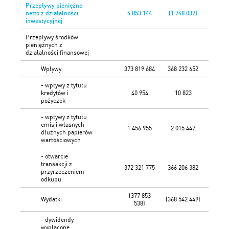
Przepływy pieniężne
netto z działalności
4 853 144
(1 748 037)
inwestycyjnej
Przepływy środków
pieniężnych z
działalności finansowej
Wpływy
373 819 684
368 232 652
- wpływy z tytułu
kredytów i
40 954
10 823
pożyczek
- wpływy z tytułu
emisji własnych
1 456 955
2 015 447
dłużnych papierów
wartościowych
- otwarcie
transakcji z
372 321 775
366 206 382
przyrzeczeniem
odkupu
(377 853
Wydatki
(368 542 449)
538)
- dywidendy
wypłacone