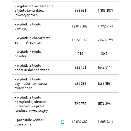
- wypłacone świadczenia
z tytułu kontraktów
(698 661
(1 389 107)
inwestycyjnych
- wydatki z tytułu
(2 049 302
(1 792 914)
akwizycji
- wydatki o charakterze
(2 228 149
(2 043 079)
administracyjnym
- wydatki z tytułu
(210
(367)
odsetek
- wydatki z tytułu
(662 131
(643 411)
podatku dochodowego
- wydatki z tytułu
czynności komisarza
(495 393
(463 856)
awaryjnego
- wydatki z tytułu
odkupienia jednostek
(560 757
(574 396)
uczestnictwa przez
fundusz inwestycyjny
- pozostałe wydatki
50
(2 004 482
(1 885 761)
operacyjne