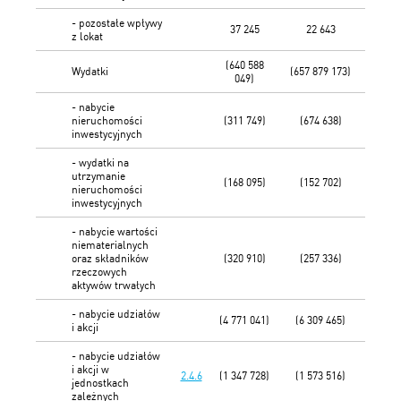
- pozostałe wpływy
37 245
22 643
z lokat
(640 588
Wydatki
(657 879 173)
049)
- nabycie
nieruchomości
(311 749)
(674 638)
inwestycyjnych
- wydatki na
utrzymanie
(168 095)
(152 702)
nieruchomości
inwestycyjnych
- nabycie wartości
niematerialnych
oraz składników
(320 910)
(257 336)
rzeczowych
aktywów trwałych
- nabycie udziałów
(4 771 041)
(6 309 465)
i akcji
- nabycie udziałów
i akcji w
2.4.6
(1 347 728)
(1 573 516)
jednostkach
zależnych