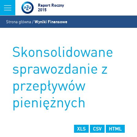
Jump to navigation
Raport Roczny
2015
Jesteś
Strona główna
/
Wyniki Finansowe
tutaj
Skonsolidowane
sprawozdanie z
przepływów
pieniężnych
XLS
CSV
HTML