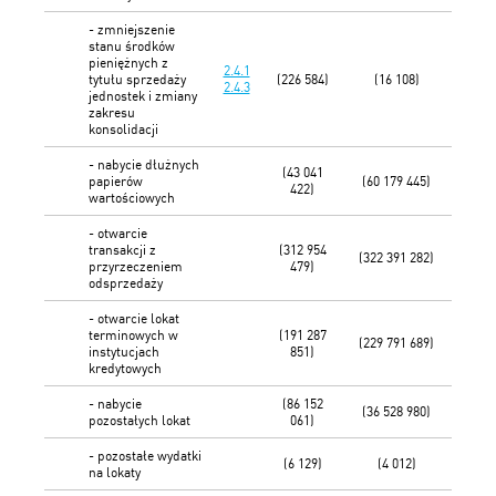
- zmniejszenie
stanu środków
pieniężnych z
2.4.1
tytułu sprzedaży
(226 584)
(16 108)
2.4.3
jednostek i zmiany
zakresu
konsolidacji
- nabycie dłużnych
(43 041
papierów
(60 179 445)
422)
wartościowych
- otwarcie
transakcji z
(312 954
(322 391 282)
przyrzeczeniem
479)
odsprzedaży
- otwarcie lokat
terminowych w
(191 287
(229 791 689)
instytucjach
851)
kredytowych
- nabycie
(86 152
(36 528 980)
pozostałych lokat
061)
- pozostałe wydatki
(6 129)
(4 012)
na lokaty