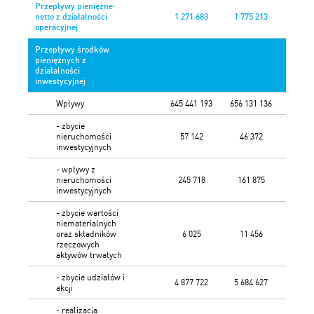
Przepływy pieniężne
netto z działalności
1 271 683
1 775 213
operacyjnej
Przepływy środków
pieniężnych z
działalności
inwestycyjnej
Wpływy
645 441 193
656 131 136
- zbycie
nieruchomości
57 142
46 372
inwestycyjnych
- wpływy z
nieruchomości
245 718
161 875
inwestycyjnych
- zbycie wartości
niematerialnych
oraz składników
6 025
11 456
rzeczowych
aktywów trwałych
- zbycie udziałów i
4 877 722
5 684 627
akcji
- realizacja