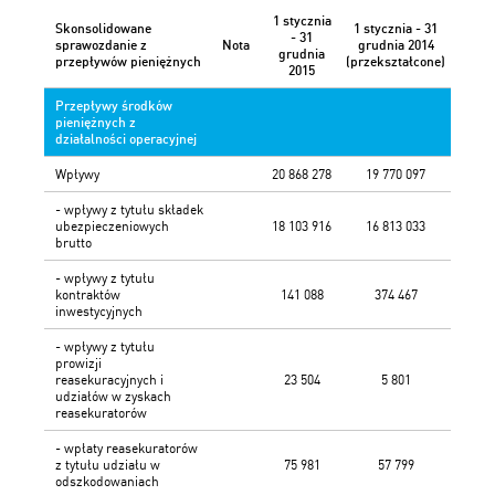
1 stycznia
Skonsolidowane
1 stycznia - 31
- 31
sprawozdanie z
Nota
grudnia 2014
grudnia
przepływów pieniężnych
(przekształcone)
2015
Przepływy środków
pieniężnych z
działalności operacyjnej
Wpływy
20 868 278
19 770 097
- wpływy z tytułu składek
ubezpieczeniowych
18 103 916
16 813 033
brutto
- wpływy z tytułu
kontraktów
141 088
374 467
inwestycyjnych
- wpływy z tytułu
prowizji
reasekuracyjnych i
23 504
5 801
udziałów w zyskach
reasekuratorów
- wpłaty reasekuratorów
z tytułu udziału w
75 981
57 799
odszkodowaniach