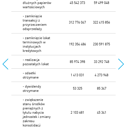
dłużnych papierów
45 542 373
59 499 048
wartościowych
- zamknięcie
transakcji z
312 776 047
322 415 856
przyrzeczeniem
odsprzedaży
- zamknięcie lokat
terminowych w
192 354 486
230 591 875
instytucjach
kredytowych
- realizacja
85 974 398
33 292 748
pozostałych lokat
- odsetki
1 413 031
4 273 948
otrzymane
- dywidendy
53 325
85 347
otrzymane
- zwiększenie
stanu środków
pieniężnych z
tytułu nabycia
2 103 681
45 341
jednostek i zmiany
zakresu
konsolidacji