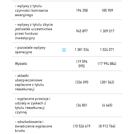
- wpływy z tytułu
czynności komisarza
196 358
185 909
awaryjnego
- wpływy z tytułu zbycia
jednostek uczestnictwa
945 897
1 309 017
przez fundusz
inwestycyjny
- pozostałe wpływy
50
1 381 534
1 024 071
operacyjne
(19 596
Wydatki
(17 994 884)
595)
- składki
ubezpieczeniowe
(336 090
(281 562)
zapłacone z tytułu
reasekuracji
- wypłacone prowizje i
udziały w zyskach z
(34 801
(6 665)
tytułu reasekuracji
czynnej
- odszkodowania i
świadczenia wypłacone
(10 526 619
(8 913 766)
brutto