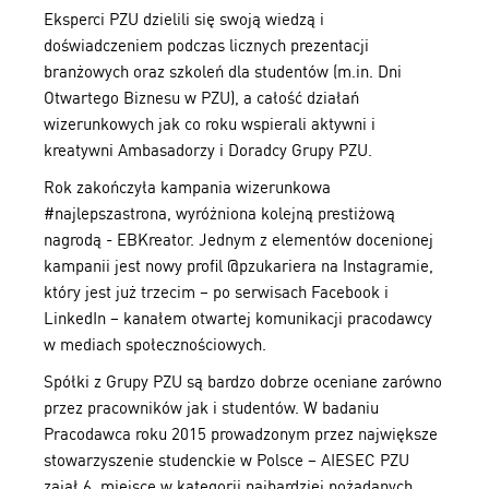
Eksperci PZU dzielili się swoją wiedzą i
doświadczeniem podczas licznych prezentacji
branżowych oraz szkoleń dla studentów (m.in. Dni
Otwartego Biznesu w PZU), a całość działań
wizerunkowych jak co roku wspierali aktywni i
kreatywni Ambasadorzy i Doradcy Grupy PZU.
Rok zakończyła kampania wizerunkowa
#najlepszastrona, wyróżniona kolejną prestiżową
nagrodą - EBKreator. Jednym z elementów docenionej
kampanii jest nowy profil @pzukariera na Instagramie,
który jest już trzecim – po serwisach Facebook i
LinkedIn – kanałem otwartej komunikacji pracodawcy
w mediach społecznościowych.
Spółki z Grupy PZU są bardzo dobrze oceniane zarówno
przez pracowników jak i studentów. W badaniu
Pracodawca roku 2015 prowadzonym przez największe
stowarzyszenie studenckie w Polsce – AIESEC PZU
zajął 6. miejsce w kategorii najbardziej pożądanych