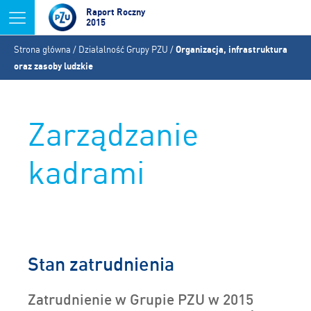
Jump to navigation
Raport Roczny
2015
Jesteś
Strona główna
/
Działalność Grupy PZU
/
Organizacja, infrastruktura
tutaj
oraz zasoby ludzkie
Zarządzanie
kadrami
Stan zatrudnienia
Zatrudnienie w Grupie PZU w 2015