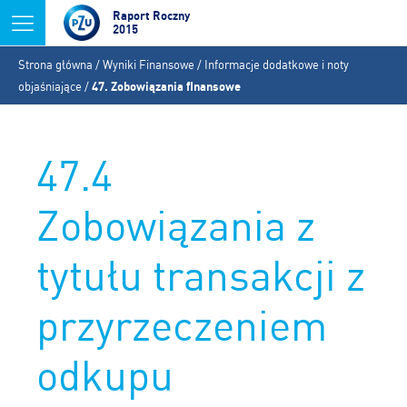
Jump to navigation
Raport Roczny
2015
Jesteś
Strona główna
/
Wyniki Finansowe
/
Informacje dodatkowe i noty
tutaj
objaśniające
/
47. Zobowiązania finansowe
47.4
Zobowiązania z
tytułu transakcji z
przyrzeczeniem
odkupu