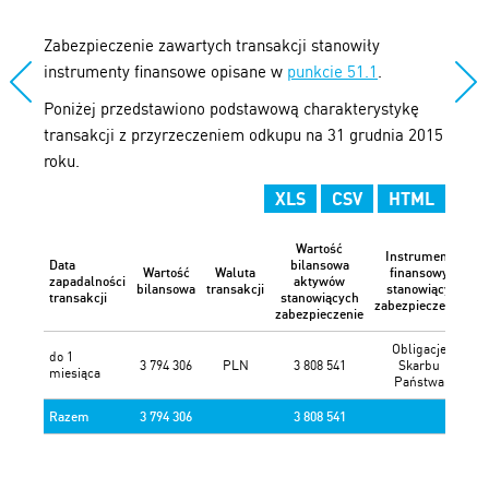
Zabezpieczenie zawartych transakcji stanowiły
instrumenty finansowe opisane w
punkcie 51.1
.
Poniżej przedstawiono podstawową charakterystykę
transakcji z przyrzeczeniem odkupu na 31 grudnia 2015
roku.
XLS
CSV
HTML
Wartość
Instrument
Data
bilansowa
Wartość
Waluta
finansowy
zapadalności
aktywów
bilansowa
transakcji
stanowiący
transakcji
stanowiących
zabezpieczenie
zabezpieczenie
Obligacje
do 1
3 794 306
PLN
3 808 541
Skarbu
3 
miesiąca
Państwa
Razem
3 794 306
3 808 541
3 