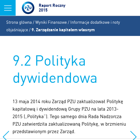
Jump to navigation
Raport Roczny
2015
Jesteś
Strona główna
/
Wyniki Finansowe
/
Informacje dodatkowe i noty
tutaj
objaśniające
/
9. Zarządzanie kapitałem własnym
9.2 Polityka
dywidendowa
13 maja 2014 roku Zarząd PZU zaktualizował Politykę
kapitałową i dywidendową Grupy PZU na lata 2013-
2015 („Polityka”). Tego samego dnia Rada Nadzorcza
PZU zatwierdziła zaktualizowaną Politykę, w brzmieniu
przedstawionym przez Zarząd.