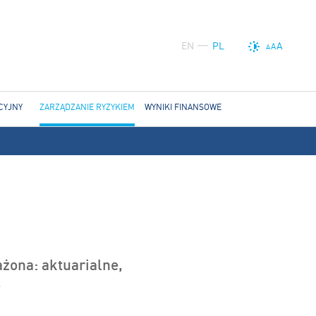
EN
PL
A
A
A
CYJNY
ZARZĄDZANIE RYZYKIEM
WYNIKI FINANSOWE
żona: aktuarialne,
.