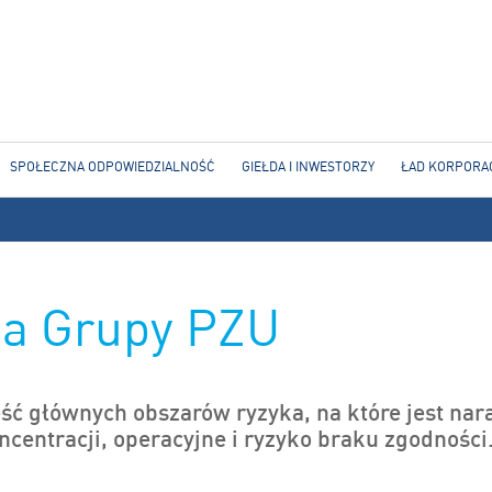
Jump to navigation
SPOŁECZNA ODPOWIEDZIALNOŚĆ
GIEŁDA I INWESTORZY
ŁAD KORPORA
yka Grupy PZU
ć głównych obszarów ryzyka, na które jest nara
centracji, operacyjne i ryzyko braku zgodności