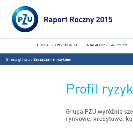
Raport Roczny 2015
GRUPA PZU W 2015 ROKU
DZIAŁALNOŚĆ GRUPY PZU
Jesteś
Strona główna
/
Zarządzanie ryzykiem
tutaj
Profil ryz
Grupa PZU wyróżnia sześ
rynkowe, kredytowe, kon