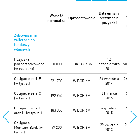
Data
Data emisji /
Wartość
wykupu 
Oprocentowanie
otrzymania
nominalna
spłaty
pożyczki
pożyczk
Zobowiązania
zaliczane do
funduszy
własnych
Pożyczka
12
12
podporządkowana
10 000
EURIBOR 3M
października
październ
(w tys. euro)
2011
2019
Obligacje serii F
26 września
26 wrześn
321 700
WIBOR 6M
(w tys. zł)
2014
2024
Obligacje serii G
31 marca
31 marc
192 950
WIBOR 6M
(w tys. zł)
2015
2021
Obligacje serii I
4 grudnia
6 grudni
183 350
WIBOR 6M
oraz I1 (w tys. zł)
2015
2021
Obligacje
29 kwietnia
29 kwietn
Meritum Bank (w
67 200
WIBOR 6M
2013
2021
tys. zł)