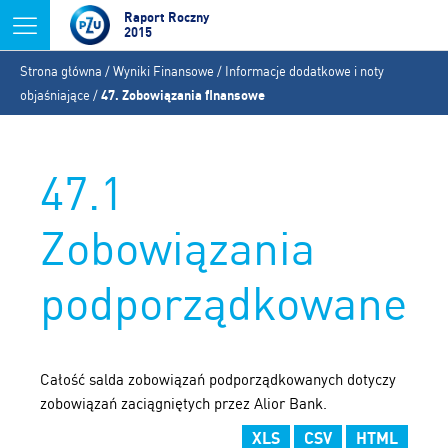
Jump to navigation
Raport Roczny
2015
Jesteś
Strona główna
/
Wyniki Finansowe
/
Informacje dodatkowe i noty
tutaj
objaśniające
/
47. Zobowiązania finansowe
47.1
Zobowiązania
podporządkowane
Całość salda zobowiązań podporządkowanych dotyczy
zobowiązań zaciągniętych przez Alior Bank.
XLS
CSV
HTML