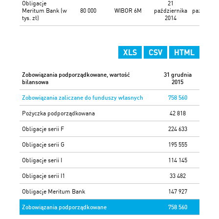
Obligacje
21
21
Meritum Bank (w
80 000
WIBOR 6M
października
październ
tys. zł)
2014
2022
XLS
CSV
HTML
Zobowiązania podporządkowane, wartość
31 grudnia
bilansowa
2015
Zobowiązania zaliczane do funduszy własnych
758 560
Pożyczka podporządkowana
42 818
Obligacje serii F
224 633
Obligacje serii G
195 555
Obligacje serii I
114 145
Obligacje serii I1
33 482
Obligacje Meritum Bank
147 927
Zobowiązania podporządkowane
758 560