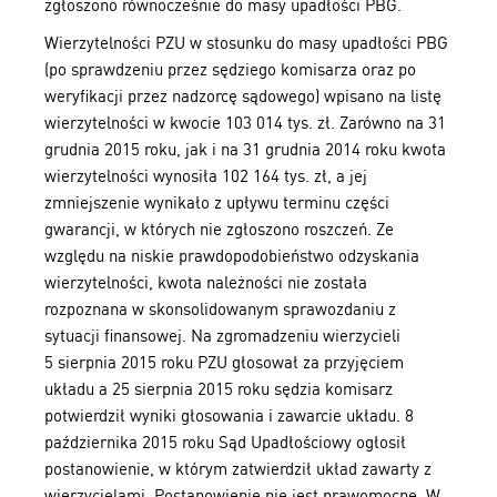
zgłoszono równocześnie do masy upadłości PBG.
Wierzytelności PZU w stosunku do masy upadłości PBG
(po sprawdzeniu przez sędziego komisarza oraz po
weryfikacji przez nadzorcę sądowego) wpisano na listę
wierzytelności w kwocie 103 014 tys. zł. Zarówno na 31
grudnia 2015 roku, jak i na 31 grudnia 2014 roku kwota
wierzytelności wynosiła 102 164 tys. zł, a jej
zmniejszenie wynikało z upływu terminu części
gwarancji, w których nie zgłoszono roszczeń. Ze
względu na niskie prawdopodobieństwo odzyskania
wierzytelności, kwota należności nie została
rozpoznana w skonsolidowanym sprawozdaniu z
sytuacji finansowej. Na zgromadzeniu wierzycieli
5 sierpnia 2015 roku PZU głosował za przyjęciem
układu a 25 sierpnia 2015 roku sędzia komisarz
potwierdził wyniki głosowania i zawarcie układu. 8
października 2015 roku Sąd Upadłościowy ogłosił
postanowienie, w którym zatwierdził układ zawarty z
wierzycielami. Postanowienie nie jest prawomocne. W