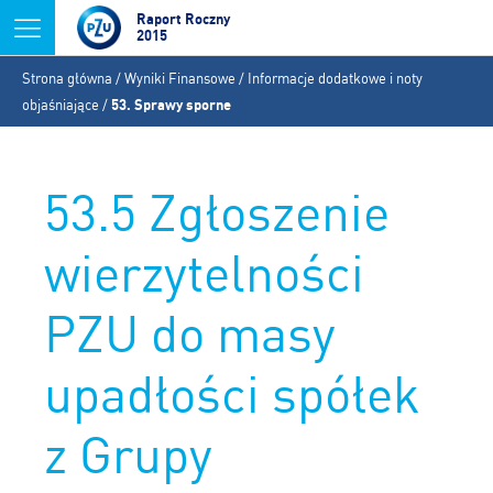
Jump to navigation
Raport Roczny
2015
Jesteś
Strona główna
/
Wyniki Finansowe
/
Informacje dodatkowe i noty
tutaj
objaśniające
/
53. Sprawy sporne
53.5 Zgłoszenie
wierzytelności
PZU do masy
upadłości spółek
z Grupy