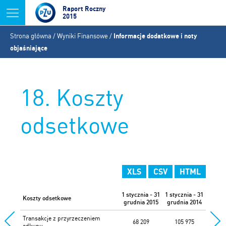
Jump to navigation
Raport Roczny
2015
Jesteś
Strona główna
/
Wyniki Finansowe
/
Informacje dodatkowe i noty
tutaj
objaśniające
18. Koszty
odsetkowe
XLS
CSV
HTML
1 stycznia - 31
1 stycznia - 31
Koszty odsetkowe
grudnia 2015
grudnia 2014
Transakcje z przyrzeczeniem
68 209
105 975
odkupu