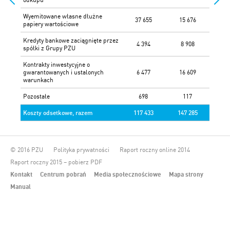
Wyemitowane własne dłużne
37 655
15 676
papiery wartościowe
Kredyty bankowe zaciągnięte przez
4 394
8 908
spółki z Grupy PZU
Kontrakty inwestycyjne o
gwarantowanych i ustalonych
6 477
16 609
warunkach
Pozostałe
698
117
Koszty odsetkowe, razem
117 433
147 285
© 2016 PZU
Polityka prywatności
Raport roczny online 2014
Raport roczny 2015 – pobierz PDF
Kontakt
Centrum pobrań
Media społecznościowe
Mapa strony
Manual