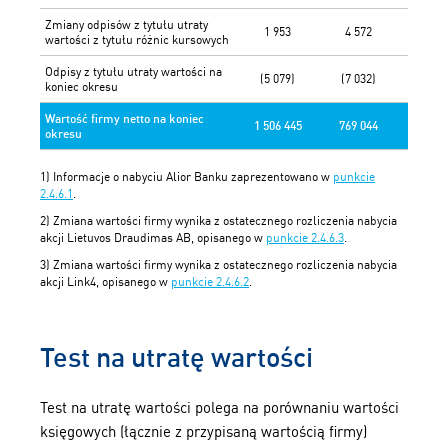
Zmiany odpisów z tytułu utraty
1 953
4 572
wartości z tytułu różnic kursowych
Odpisy z tytułu utraty wartości na
(5 079)
(7 032)
koniec okresu
Wartość firmy netto na koniec
1 506 445
769 044
okresu
1) Informacje o nabyciu Alior Banku zaprezentowano w
punkcie
2.4.6.1
.
2) Zmiana wartości firmy wynika z ostatecznego rozliczenia nabycia
akcji Lietuvos Draudimas AB, opisanego w
punkcie 2.4.6.3
.
3) Zmiana wartości firmy wynika z ostatecznego rozliczenia nabycia
akcji Link4, opisanego w
punkcie 2.4.6.2
.
Test na utratę wartości
Test na utratę wartości polega na porównaniu wartości
księgowych (łącznie z przypisaną wartością firmy)