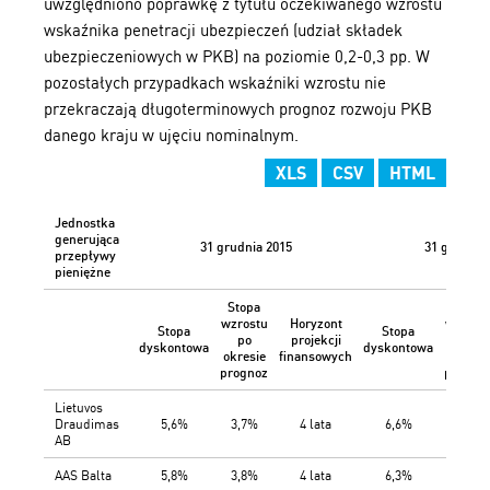
uwzględniono poprawkę z tytułu oczekiwanego wzrostu
wskaźnika penetracji ubezpieczeń (udział składek
ubezpieczeniowych w PKB) na poziomie 0,2-0,3 pp. W
pozostałych przypadkach wskaźniki wzrostu nie
przekraczają długoterminowych prognoz rozwoju PKB
danego kraju w ujęciu nominalnym.
XLS
CSV
HTML
Jednostka
generująca
31 grudnia 2015
31 grudnia
przepływy
pieniężne
Stopa
Stopa
wzrostu
Horyzont
wzrost
Stopa
Stopa
po
projekcji
po
dyskontowa
dyskontowa
okresie
finansowych
okresie
prognoz
progno
Lietuvos
Draudimas
5,6%
3,7%
4 lata
6,6%
3,7%
AB
AAS Balta
5,8%
3,8%
4 lata
6,3%
3,8%