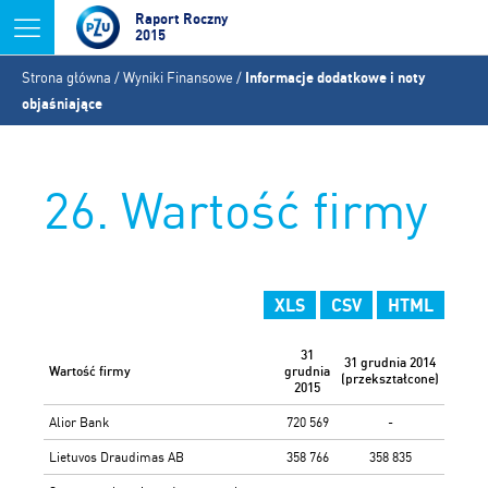
Jump to navigation
Raport Roczny
2015
Jesteś
Strona główna
/
Wyniki Finansowe
/
Informacje dodatkowe i noty
tutaj
objaśniające
26. Wartość firmy
XLS
CSV
HTML
31
31 grudnia 2014
Wartość firmy
grudnia
(przekształcone)
2015
Alior Bank
720 569
-
Lietuvos Draudimas AB
358 766
358 835