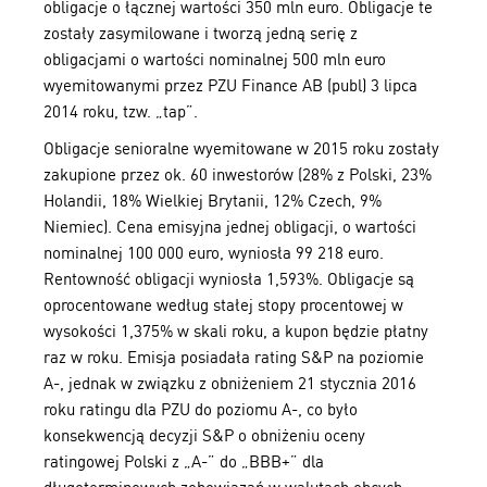
obligacje o łącznej wartości 350 mln euro. Obligacje te
zostały zasymilowane i tworzą jedną serię z
obligacjami o wartości nominalnej 500 mln euro
wyemitowanymi przez PZU Finance AB (publ) 3 lipca
2014 roku, tzw. „tap”.
Obligacje senioralne wyemitowane w 2015 roku zostały
zakupione przez ok. 60 inwestorów (28% z Polski, 23%
Holandii, 18% Wielkiej Brytanii, 12% Czech, 9%
Niemiec). Cena emisyjna jednej obligacji, o wartości
nominalnej 100 000 euro, wyniosła 99 218 euro.
Rentowność obligacji wyniosła 1,593%. Obligacje są
oprocentowane według stałej stopy procentowej w
wysokości 1,375% w skali roku, a kupon będzie płatny
raz w roku. Emisja posiadała rating S&P na poziomie
A-, jednak w związku z obniżeniem 21 stycznia 2016
roku ratingu dla PZU do poziomu A-, co było
konsekwencją decyzji S&P o obniżeniu oceny
ratingowej Polski z „A-” do „BBB+” dla