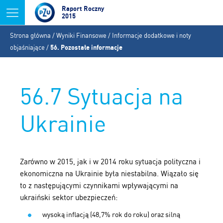
Jump to navigation
Raport Roczny
2015
Jesteś
Strona główna
/
Wyniki Finansowe
/
Informacje dodatkowe i noty
tutaj
objaśniające
/
56. Pozostałe informacje
56.7 Sytuacja na
Ukrainie
Zarówno w 2015, jak i w 2014 roku sytuacja polityczna i
ekonomiczna na Ukrainie była niestabilna. Wiązało się
to z następującymi czynnikami wpływającymi na
ukraiński sektor ubezpieczeń:
wysoką inflacją (48,7% rok do roku) oraz silną