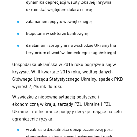
dynamiką deprecjacji waluty lokalnej (hrywna
ukraińska) względem dolara i euro;
załamaniem popytu wewnętrznego;
kłopotami w sektorze bankowym;
działaniami zbrojnymi na wschodzie Ukrainy (na
terytorium obwodów donieckiego i ługańskiego).
Gospodarka ukraińska w 2015 roku pogrążyła się w
kryzysie. W III kwartale 2015 roku, według danych
Głównego Urzędu Statystycznego Ukrainy, spadek PKB
wyniósł 7,2% rok do roku.
W związku z niepewną sytuacją polityczną i
ekonomiczną w kraju, zarządy PZU Ukraine i PZU
Ukraine Life Insurance podjęły decyzje mające na celu
ograniczenie ryzyka:
w zakresie działalności ubezpieczeniowej poza
standardowo stosowanymi wyłączeniami ryzyk