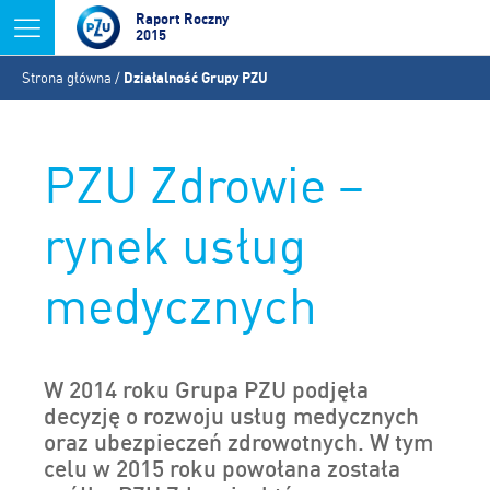
Jump to navigation
Raport Roczny
2015
Jesteś
Strona główna
/
Działalność Grupy PZU
tutaj
PZU Zdrowie –
rynek usług
medycznych
W 2014 roku Grupa PZU podjęła
decyzję o rozwoju usług medycznych
oraz ubezpieczeń zdrowotnych. W tym
celu w 2015 roku powołana została