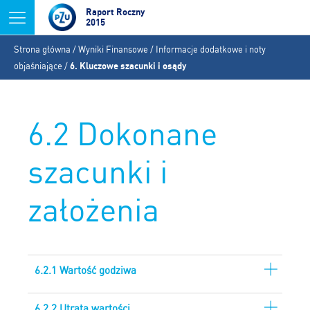
Jump to navigation
Raport Roczny
2015
Jesteś
Strona główna
/
Wyniki Finansowe
/
Informacje dodatkowe i noty
tutaj
objaśniające
/
6. Kluczowe szacunki i osądy
6.2 Dokonane
szacunki i
założenia
6.2.1 Wartość godziwa
6.2.2 Utrata wartości