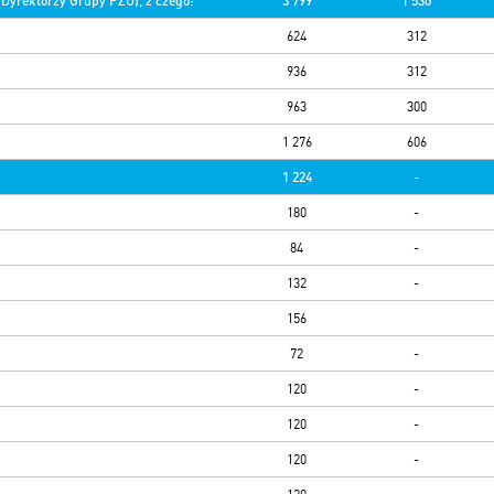
Dyrektorzy Grupy PZU), z czego:
3 799
1 530
624
312
936
312
963
300
1 276
606
1 224
-
180
-
84
-
132
-
156
72
-
120
-
120
-
120
-