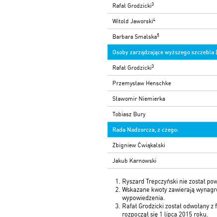
3
Rafał Grodzicki
4
Witold Jaworski
5
Barbara Smalska
Osoby zarządzające wyższego szczebla (
3
Rafał Grodzicki
Przemysław Henschke
Sławomir Niemierka
Tobiasz Bury
Rada Nadzorcza, z
czego:
Zbigniew Ćwiąkalski
Jakub Karnowski
Ryszard Trepczyński nie został pow
Wskazane kwoty zawierają wynagrodz
wypowiedzenia.
Rafał Grodzicki został odwołany z
rozpoczął się 1 lipca 2015 roku.