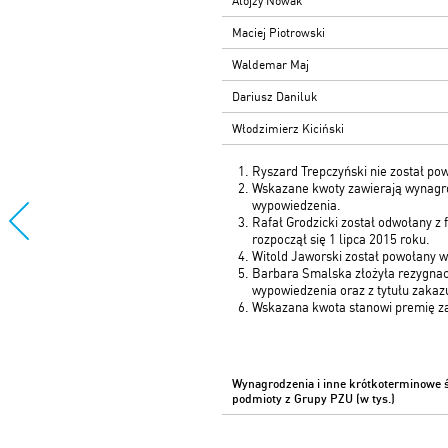
Alojzy Nowak
Maciej Piotrowski
Waldemar Maj
Dariusz Daniluk
Włodzimierz Kiciński
Ryszard Trepczyński nie został pow
Wskazane kwoty zawierają wynagrodz
wypowiedzenia.
Rafał Grodzicki został odwołany z
rozpoczął się 1 lipca 2015 roku.
Witold Jaworski został powołany w
Barbara Smalska złożyła rezygnac
wypowiedzenia oraz z tytułu zakazu 
Wskazana kwota stanowi premię za 2
Wynagrodzenia i inne krótkoterminowe 
podmioty z Grupy PZU (w tys.)