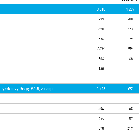
3 310
1 279
799
400
690
273
536
179
2
643
259
504
168
138
-
-
-
Dyrektorzy Grupy PZU), z czego:
1 546
492
-
-
504
168
464
107
578
217