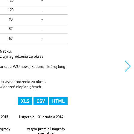
120
-
120
-
90
-
57
-
57
-
15 roku.
raz wynagrodzenia za okres
arządu PZU nowej kadencji, której bieg
ała wynagrodzenia za okres
 świadczeń niepieniężnych.
XLS
CSV
HTML
a 2015
1 stycznia – 31 grudnia 2014
nagrody
w tym
premie i nagrody
specjalne: