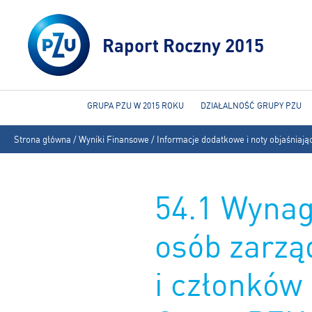
Raport Roczny 2015
GRUPA PZU W 2015 ROKU
DZIAŁALNOŚĆ GRUPY PZU
Jesteś
Strona główna
/
Wyniki Finansowe
/
Informacje dodatkowe i noty objaśniają
tutaj
54.1 Wynag
osób zarzą
i członków