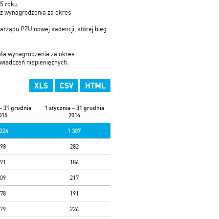
15 roku.
raz wynagrodzenia za okres
arządu PZU nowej kadencji, której bieg
ała wynagrodzenia za okres
 świadczeń niepieniężnych.
XLS
CSV
HTML
 – 31 grudnia
1 stycznia – 31 grudnia
015
2014
 224
1 307
98
282
91
186
09
217
78
191
79
226