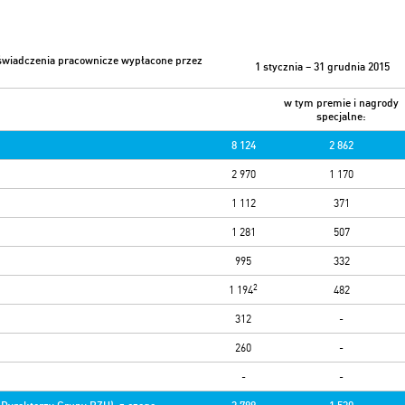
świadczenia pracownicze wypłacone przez
1 stycznia – 31 grudnia 2015
w tym
premie i nagrody
specjalne:
8 124
2 862
2 970
1 170
1 112
371
1 281
507
995
332
2
1 194
482
312
-
260
-
-
-