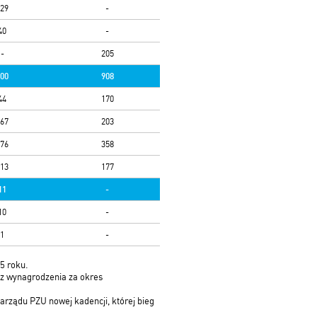
29
-
40
-
-
205
00
908
44
170
67
203
76
358
13
177
11
-
10
-
1
-
15 roku.
raz wynagrodzenia za okres
arządu PZU nowej kadencji, której bieg