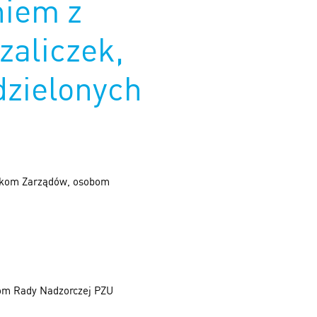
niem z
zaliczek,
dzielonych
łonkom Zarządów, osobom
om Rady Nadzorczej PZU