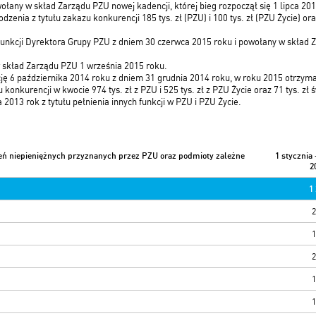
ołany w skład Zarządu PZU nowej kadencji, której bieg rozpoczął się 1 lipca 20
enia z tytułu zakazu konkurencji 185 tys. zł (PZU) i 100 tys. zł (PZU Życie) o
 funkcji Dyrektora Grupy PZU z dniem 30 czerwca 2015 roku i powołany w skład Z
 skład Zarządu PZU 1 września 2015 roku.
ję 6 października 2014 roku z dniem 31 grudnia 2014 roku, w roku 2015 otrzym
konkurencji w kwocie 974 tys. zł z PZU i 525 tys. zł z PZU Życie oraz 71 tys. zł
013 rok z tytułu pełnienia innych funkcji w PZU i PZU Życie.
ń niepieniężnych przyznanych przez PZU oraz podmioty zależne
1 stycznia
2
1
2
1
2
1
1