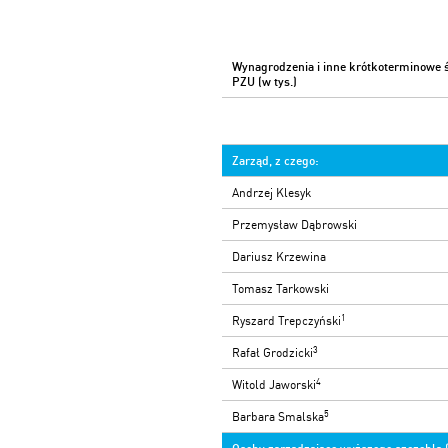
Wynagrodzenia i inne krótkoterminowe 
PZU (w tys.)
Zarząd, z czego:
Andrzej Klesyk
Przemysław Dąbrowski
Dariusz Krzewina
Tomasz Tarkowski
1
Ryszard Trepczyński
3
Rafał Grodzicki
4
Witold Jaworski
5
Barbara Smalska