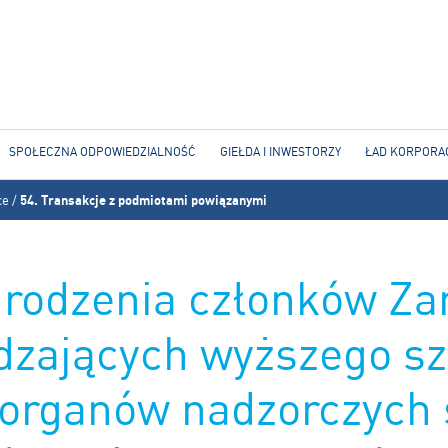
Jump to navigation
SPOŁECZNA ODPOWIEDZIALNOŚĆ
GIEŁDA I INWESTORZY
ŁAD KORPORA
ce
/
54. Transakcje z podmiotami powiązanymi
rodzenia członków Za
dzających wyższego sz
 organów nadzorczych 