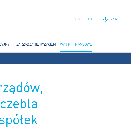
EN
PL
A
A
A
CYJNY
ZARZĄDZANIE RYZYKIEM
WYNIKI FINANSOWE
rządów,
czebla
spółek