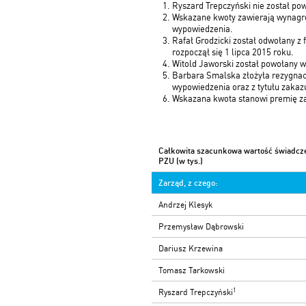
Ryszard Trepczyński nie został pow
Wskazane kwoty zawierają wynagrodz
wypowiedzenia.
Rafał Grodzicki został odwołany z
rozpoczął się 1 lipca 2015 roku.
Witold Jaworski został powołany w
Barbara Smalska złożyła rezygnac
wypowiedzenia oraz z tytułu zakazu 
Wskazana kwota stanowi premię za 2
Całkowita szacunkowa wartość świadcze
PZU (w tys.)
Zarząd, z czego:
Andrzej Klesyk
Przemysław Dąbrowski
Dariusz Krzewina
Tomasz Tarkowski
1
Ryszard Trepczyński