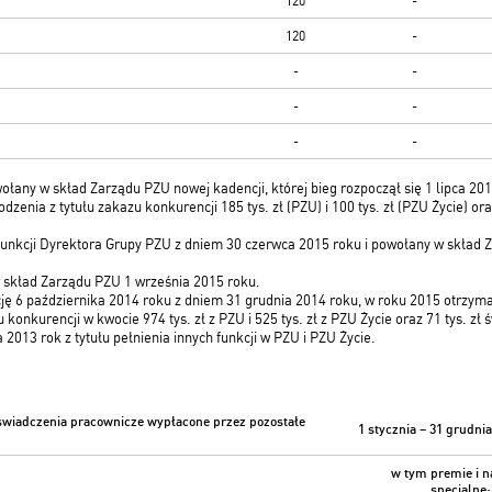
120
-
120
-
-
-
-
-
-
-
ołany w skład Zarządu PZU nowej kadencji, której bieg rozpoczął się 1 lipca 20
enia z tytułu zakazu konkurencji 185 tys. zł (PZU) i 100 tys. zł (PZU Życie) o
 funkcji Dyrektora Grupy PZU z dniem 30 czerwca 2015 roku i powołany w skład Z
 skład Zarządu PZU 1 września 2015 roku.
ję 6 października 2014 roku z dniem 31 grudnia 2014 roku, w roku 2015 otrzym
konkurencji w kwocie 974 tys. zł z PZU i 525 tys. zł z PZU Życie oraz 71 tys. zł
013 rok z tytułu pełnienia innych funkcji w PZU i PZU Życie.
świadczenia pracownicze wypłacone przez pozostałe
1 stycznia – 31 grudni
w tym
premie i 
specjalne: