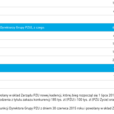
1
Dyrektorzy Grupy PZU), z czego:
6
1
1
2
ołany w skład Zarządu PZU nowej kadencji, której bieg rozpoczął się 1 lipca 20
enia z tytułu zakazu konkurencji 185 tys. zł (PZU) i 100 tys. zł (PZU Życie) o
 funkcji Dyrektora Grupy PZU z dniem 30 czerwca 2015 roku i powołany w skład Z