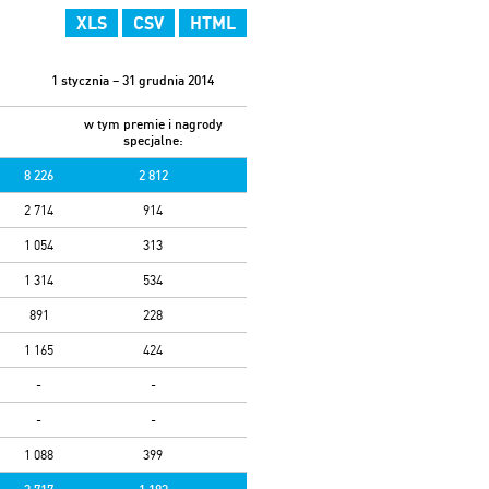
XLS
CSV
HTML
1 stycznia – 31 grudnia 2014
w tym
premie i nagrody
specjalne:
8 226
2 812
2 714
914
1 054
313
1 314
534
891
228
1 165
424
-
-
-
-
1 088
399