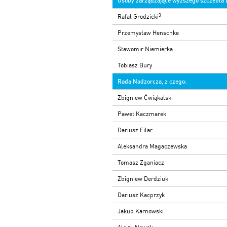
Osoby zarządzające wyższego szczebla (
3
Rafał Grodzicki
Przemysław Henschke
Sławomir Niemierka
Tobiasz Bury
Rada Nadzorcza, z czego:
Zbigniew Ćwiąkalski
Paweł Kaczmarek
Dariusz Filar
Aleksandra Magaczewska
Tomasz Zganiacz
Zbigniew Derdziuk
Dariusz Kacprzyk
Jakub Karnowski