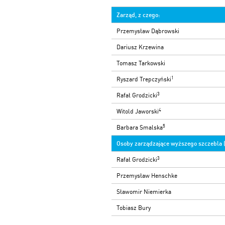
Zarząd, z czego:
Przemysław Dąbrowski
Dariusz Krzewina
Tomasz Tarkowski
1
Ryszard Trepczyński
3
Rafał Grodzicki
4
Witold Jaworski
5
Barbara Smalska
Osoby zarządzające wyższego szczebla (
3
Rafał Grodzicki
Przemysław Henschke
Sławomir Niemierka
Tobiasz Bury