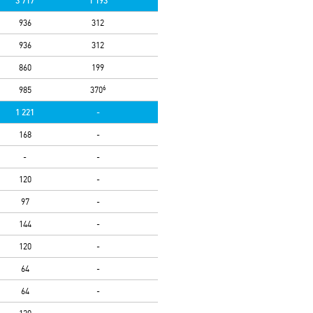
3 717
1 193
936
312
936
312
860
199
6
985
370
1 221
-
168
-
-
-
120
-
97
-
144
-
120
-
64
-
64
-