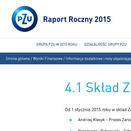
Raport Roczny 2015
GRUPA PZU W 2015 ROKU
DZIAŁALNOŚĆ GRUPY PZU
Jesteś
Strona główna
/
Wyniki Finansowe
/
Informacje dodatkowe i noty objaśniają
tutaj
4.1 Skład 
Od 1 stycznia 2015 roku w skład 
Andrzej Klesyk – Prezes Zar