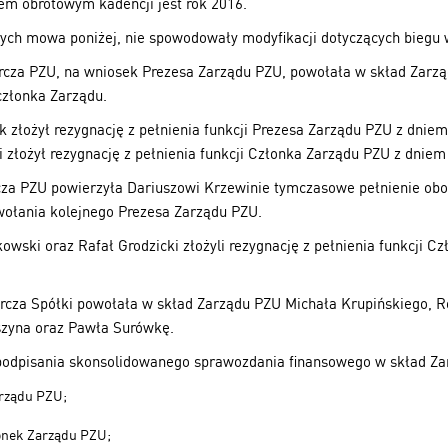
m obrotowym kadencji jest rok 2016.
rych mowa poniżej, nie spowodowały modyfikacji dotyczących biegu 
rcza PZU, na wniosek Prezesa Zarządu PZU, powołała w skład Zarz
członka Zarządu.
k złożył rezygnację z pełnienia funkcji Prezesa Zarządu PZU z dniem
 złożył rezygnację z pełnienia funkcji Członka Zarządu PZU z dniem
cza PZU powierzyła Dariuszowi Krzewinie tymczasowe pełnienie ob
wołania kolejnego Prezesa Zarządu PZU.
owski oraz Rafał Grodzicki złożyli rezygnację z pełnienia funkcji 
rcza Spółki powołała w skład Zarządu PZU Michała Krupińskiego, R
szyna oraz Pawła Surówkę.
 podpisania skonsolidowanego sprawozdania finansowego w skład Za
arządu PZU;
onek Zarządu PZU;