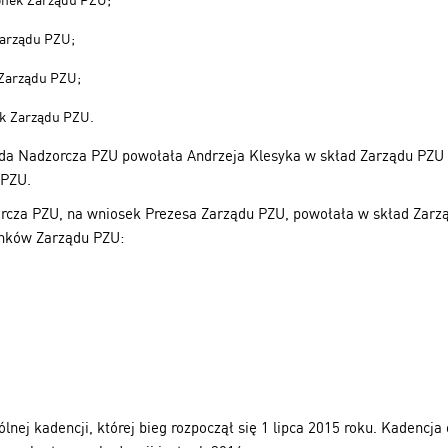
onek Zarządu PZU;
Zarządu PZU;
 Zarządu PZU;
ek Zarządu PZU.
da Nadzorcza PZU powołała Andrzeja Klesyka w skład Zarządu PZU 
 PZU.
rcza PZU, na wniosek Prezesa Zarządu PZU, powołała w skład Zarzą
łonków Zarządu PZU:
nej kadencji, której bieg rozpoczął się 1 lipca 2015 roku. Kadencja 