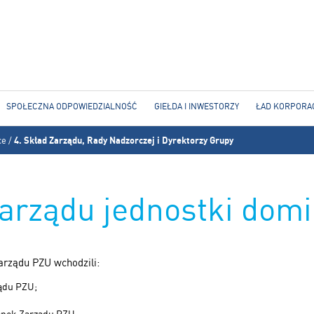
Jump to navigation
SPOŁECZNA ODPOWIEDZIALNOŚĆ
GIEŁDA I INWESTORZY
ŁAD KORPORA
ce
/
4. Skład Zarządu, Rady Nadzorczej i Dyrektorzy Grupy
Zarządu jednostki domi
Zarządu PZU wchodzili:
ządu PZU;