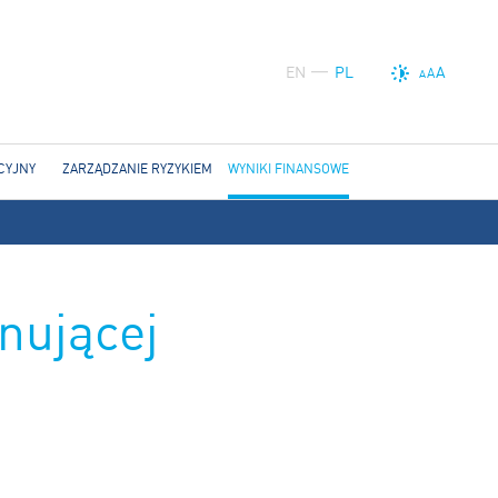
EN
PL
A
A
A
CYJNY
ZARZĄDZANIE RYZYKIEM
WYNIKI FINANSOWE
nującej