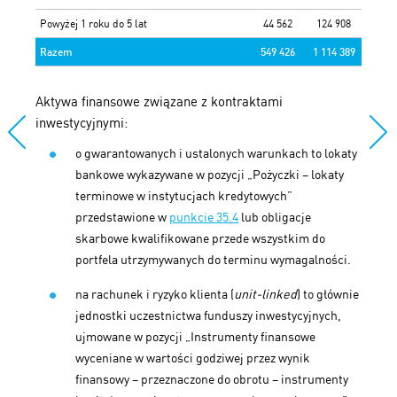
Powyżej 1 roku do 5 lat
44 562
124 908
Razem
549 426
1 114 389
Aktywa finansowe związane z kontraktami
inwestycyjnymi:
o gwarantowanych i ustalonych warunkach to lokaty
bankowe wykazywane w pozycji „Pożyczki – lokaty
terminowe w instytucjach kredytowych”
przedstawione w
punkcie 35.4
lub obligacje
skarbowe kwalifikowane przede wszystkim do
portfela utrzymywanych do terminu wymagalności.
na rachunek i ryzyko klienta (
unit-linked
) to głównie
jednostki uczestnictwa funduszy inwestycyjnych,
ujmowane w pozycji „Instrumenty finansowe
wyceniane w wartości godziwej przez wynik
finansowy – przeznaczone do obrotu – instrumenty