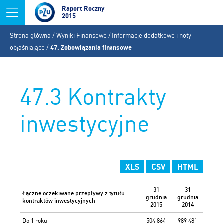
Jump to navigation
Raport Roczny
2015
Jesteś
Strona główna
/
Wyniki Finansowe
/
Informacje dodatkowe i noty
tutaj
objaśniające
/
47. Zobowiązania finansowe
47.3 Kontrakty
inwestycyjne
XLS
CSV
HTML
31
31
Łączne oczekiwane przepływy z tytułu
grudnia
grudnia
kontraktów inwestycyjnych
2015
2014
Do 1 roku
504 864
989 481