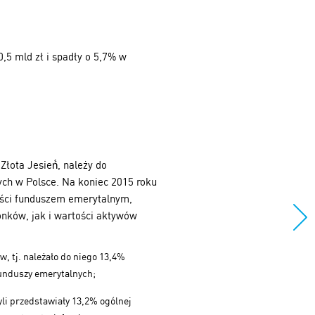
,5 mld zł i spadły o 5,7% w
łota Jesień́, należy do
ch w Polsce. Na koniec 2015 roku
ości funduszem emerytalnym,
nków, jak i wartości aktywów
w, tj. należało do niego 13,4%
unduszy emerytalnych;
yli przedstawiały 13,2% ogólnej