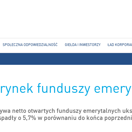
Jump to navigation
SPOŁECZNA ODPOWIEDZIALNOŚĆ
GIEŁDA I INWESTORZY
ŁAD KORPORA
rynek funduszy emery
ywa netto otwartych funduszy emerytalnych uks
 spadły o 5,7% w porównaniu do końca poprzedn