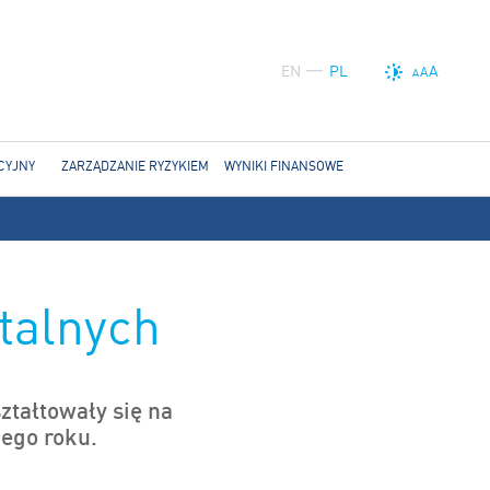
EN
PL
A
A
A
CYJNY
ZARZĄDZANIE RYZYKIEM
WYNIKI FINANSOWE
talnych
ztałtowały się na
iego roku.