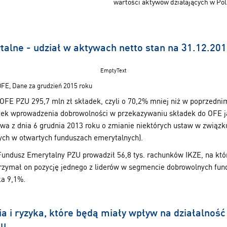
wartości aktywów działających w Po
alne - udział w aktywach netto stan na 31.12.201
EmptyText
OFE, Dane za grudzień 2015 roku
OFE PZU 295,7 mln zł składek, czyli o 70,2% mniej niż w poprzedni
utek wprowadzenia dobrowolności w przekazywaniu składek do OFE j
a z dnia 6 grudnia 2013 roku o zmianie niektórych ustaw w związk
ch w otwartych funduszach emerytalnych).
undusz Emerytalny PZU prowadził 56,8 tys. rachunków IKZE, na kt
utrzymał on pozycję jednego z liderów w segmencie dobrowolnych fun
a 9,1%.
ia i ryzyka, które będą miały wpływ na działalność
ku