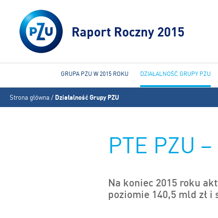
Raport Roczny 2015
GRUPA PZU W 2015 ROKU
DZIAŁALNOŚĆ GRUPY PZU
Jesteś
Strona główna
/
Działalność Grupy PZU
tutaj
PTE PZU – 
Na koniec 2015 roku akt
poziomie 140,5 mld zł i