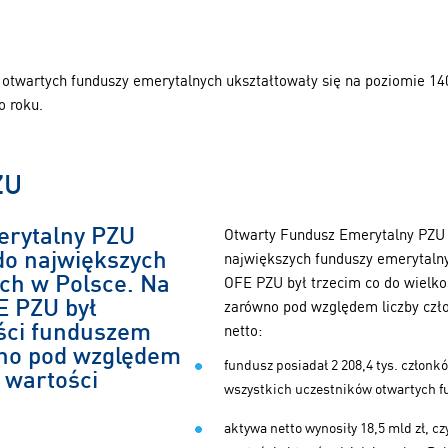
otwartych funduszy emerytalnych ukształtowały się na poziomie 140
o roku.
ZU
erytalny PZU
Otwarty Fundusz Emerytalny PZU Z
 do największych
największych funduszy emerytalny
ch w Polsce. Na
OFE PZU był trzecim co do wielk
E PZU był
zarówno pod względem liczby czło
ości funduszem
netto:
no pod względem
fundusz posiadał 2 208,4 tys. członkó
i wartości
wszystkich uczestników otwartych f
aktywa netto wynosiły 18,5 mld zł, cz