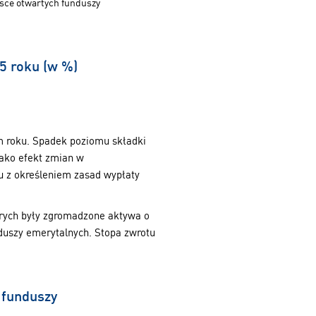
lsce otwartych funduszy
5 roku (w %)
m roku. Spadek poziomu składki
ako efekt zmian w
u z określeniem zasad wypłaty
órych były zgromadzone aktywa o
duszy emerytalnych. Stopa zwrotu
 funduszy