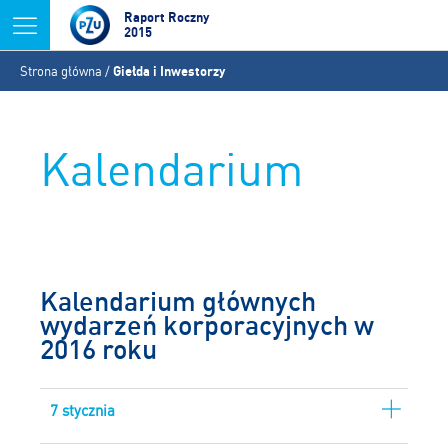
Jump to navigation
Raport Roczny
2015
Jesteś
Strona główna
/
Giełda i Inwestorzy
tutaj
Kalendarium
Kalendarium głównych
wydarzeń korporacyjnych w
2016 roku
7 stycznia