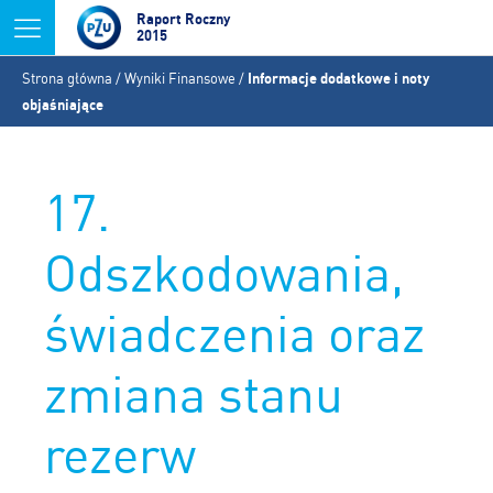
Jump to navigation
Raport Roczny
2015
Jesteś
Strona główna
/
Wyniki Finansowe
/
Informacje dodatkowe i noty
tutaj
objaśniające
17.
Odszkodowania,
świadczenia oraz
zmiana stanu
rezerw