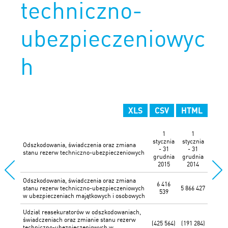
techniczno-
ubezpieczeniowyc
h
XLS
CSV
HTML
1
1
stycznia
stycznia
Odszkodowania, świadczenia oraz zmiana
- 31
- 31
stanu rezerw techniczno-ubezpieczeniowych
grudnia
grudnia
2015
2014
Odszkodowania, świadczenia oraz zmiana
6 416
stanu rezerw techniczno-ubezpieczeniowych
5 866 427
539
w ubezpieczeniach majątkowych i osobowych
Udział reasekuratorów w odszkodowaniach,
świadczeniach oraz zmianie stanu rezerw
(425 564)
(191 284)
techniczno-ubezpieczeniowych w