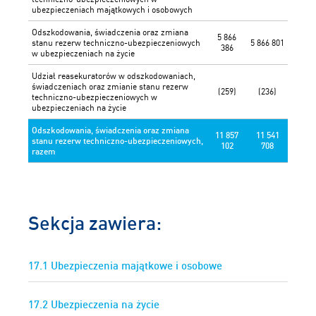
ubezpieczeniach majątkowych i osobowych
Odszkodowania, świadczenia oraz zmiana
5 866
stanu rezerw techniczno-ubezpieczeniowych
5 866 801
386
w ubezpieczeniach na życie
Udział reasekuratorów w odszkodowaniach,
świadczeniach oraz zmianie stanu rezerw
(259)
(236)
techniczno-ubezpieczeniowych w
ubezpieczeniach na życie
Odszkodowania, świadczenia oraz zmiana
11 857
11 541
stanu rezerw techniczno-ubezpieczeniowych,
102
708
razem
Sekcja zawiera:
17.1 Ubezpieczenia majątkowe i osobowe
17.2 Ubezpieczenia na życie