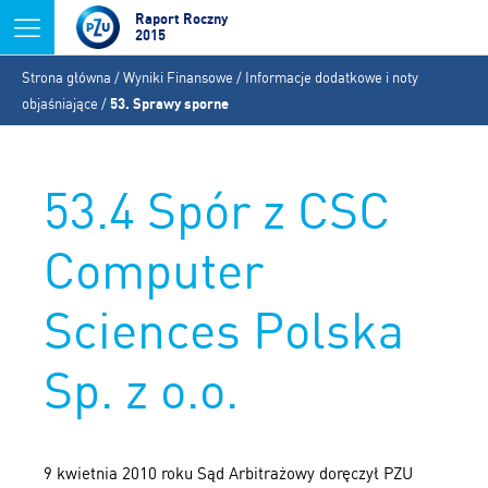
Jump to navigation
Raport Roczny
2015
Jesteś
Strona główna
/
Wyniki Finansowe
/
Informacje dodatkowe i noty
tutaj
objaśniające
/
53. Sprawy sporne
53.4 Spór z CSC
Computer
Sciences Polska
Sp. z o.o.
9 kwietnia 2010 roku Sąd Arbitrażowy doręczył PZU