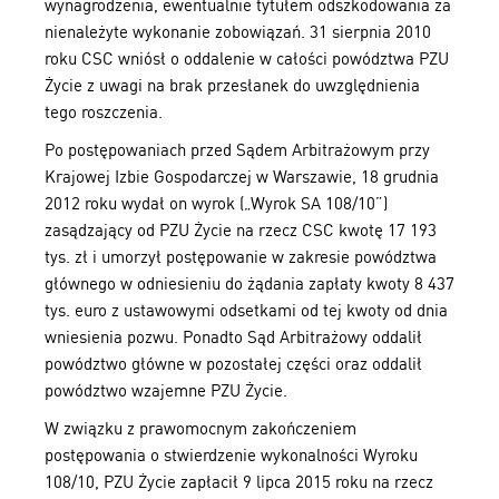
wynagrodzenia, ewentualnie tytułem odszkodowania za
nienależyte wykonanie zobowiązań. 31 sierpnia 2010
roku CSC wniósł o oddalenie w całości powództwa PZU
Życie z uwagi na brak przesłanek do uwzględnienia
tego roszczenia.
Po postępowaniach przed Sądem Arbitrażowym przy
Krajowej Izbie Gospodarczej w Warszawie, 18 grudnia
2012 roku wydał on wyrok („Wyrok SA 108/10”)
zasądzający od PZU Życie na rzecz CSC kwotę 17 193
tys. zł i umorzył postępowanie w zakresie powództwa
głównego w odniesieniu do żądania zapłaty kwoty 8 437
tys. euro z ustawowymi odsetkami od tej kwoty od dnia
wniesienia pozwu. Ponadto Sąd Arbitrażowy oddalił
powództwo główne w pozostałej części oraz oddalił
powództwo wzajemne PZU Życie.
W związku z prawomocnym zakończeniem
postępowania o stwierdzenie wykonalności Wyroku
108/10, PZU Życie zapłacił 9 lipca 2015 roku na rzecz