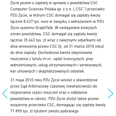
Życie pozew o zapłatę w sprawie z powództwa CSC
Computer Sciences Polska sp. z o.o. („CSC”) przeciwko
PZU Życie, w którym CSC domagał się zapłaty kwoty
łącznie 8 437 tys. euro w związku z wdrażaniem w PZU
Życie systemu GraphTalk. W następstwie kolejnych
zmian powództwa, CSC domagał się zapłaty kwoty
łącznie 35 663 tys. zł wraz z należnymi odsetkami od
dnia wniesienia pozwu CSC (tj. od 31 marca 2010 roku)
do dnia zapłaty. Dochodzona kwota obejmowała
roszczenia z tytułu m.in.: opłat licencyjnych, prac
wdrożeniowych, usług utrzymaniowych i serwisowych,
kar umownych i skapitalizowanych odsetek.
31 maja 2010 roku PZU Życie wniósł o stwierdzenie
przez Sąd Arbitrażowy czasowej niewłaściwości do
rozpoznania części roszczeń oraz o oddalenie
powództwa w całości. PZU Życie złożył także pozew
wzajemny przeciwko CSC, domagając się zapłaty kwoty
71 890 tys. zł tytułem zwrotu pobranego