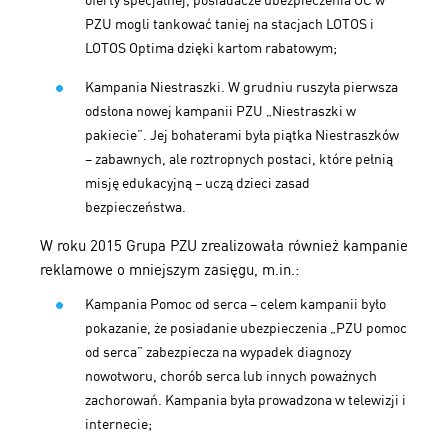
oferty specjalnej, posiadacze ubezpieczenia OC w
PZU mogli tankować taniej na stacjach LOTOS i
LOTOS Optima dzięki kartom rabatowym;
Kampania Niestraszki. W grudniu ruszyła pierwsza
odsłona nowej kampanii PZU „Niestraszki w
pakiecie”. Jej bohaterami była piątka Niestraszków
– zabawnych, ale roztropnych postaci, które pełnią
misję edukacyjną – uczą dzieci zasad
bezpieczeństwa.
W roku 2015 Grupa PZU zrealizowała również kampanie
reklamowe o mniejszym zasięgu, m.in.:
Kampania Pomoc od serca – celem kampanii było
pokazanie, że posiadanie ubezpieczenia „PZU pomoc
od serca” zabezpiecza na wypadek diagnozy
nowotworu, chorób serca lub innych poważnych
zachorowań. Kampania była prowadzona w telewizji i
internecie;