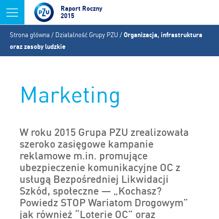
Jump to navigation
Raport Roczny
2015
Jesteś
Strona główna
/
Działalność Grupy PZU
/
Organizacja, infrastruktura
tutaj
oraz zasoby ludzkie
Marketing
W roku 2015 Grupa PZU zrealizowała
szeroko zasięgowe kampanie
reklamowe m.in. promujące
ubezpieczenie komunikacyjne OC z
usługą Bezpośredniej Likwidacji
Szkód, społeczne — „Kochasz?
Powiedz STOP Wariatom Drogowym”
jak również “Loterie OC” oraz