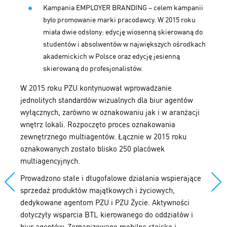
Kampania EMPLOYER BRANDING – celem kampanii
było promowanie marki pracodawcy. W 2015 roku
miała dwie odsłony: edycję wiosenną skierowaną do
studentów i absolwentów w największych ośrodkach
akademickich w Polsce oraz edycję jesienną
skierowaną do profesjonalistów.
W 2015 roku PZU kontynuował wprowadzanie
jednolitych standardów wizualnych dla biur agentów
wyłącznych, zarówno w oznakowaniu jak i w aranżacji
wnętrz lokali. Rozpoczęto proces oznakowania
zewnętrznego multiagentów. Łącznie w 2015 roku
oznakowanych zostało blisko 250 placówek
multiagencyjnych.
Prowadzono stałe i długofalowe działania wspierające
sprzedaż produktów majątkowych i życiowych,
dedykowane agentom PZU i PZU Życie. Aktywności
dotyczyły wsparcia BTL kierowanego do oddziałów i
biur agentów. Zorganizowano mobilne stoisko i