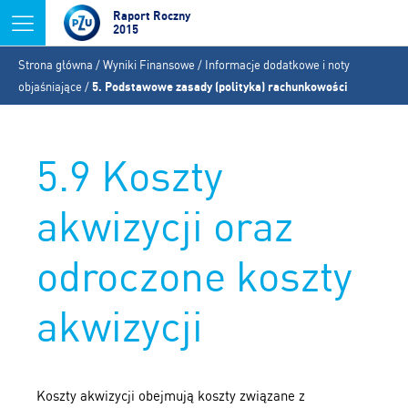
Jump to navigation
Raport Roczny
2015
Jesteś
Strona główna
/
Wyniki Finansowe
/
Informacje dodatkowe i noty
tutaj
objaśniające
/
5. Podstawowe zasady (polityka) rachunkowości
5.9 Koszty
akwizycji oraz
odroczone koszty
akwizycji
Koszty akwizycji obejmują koszty związane z