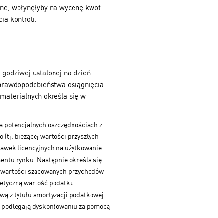
znane, wpłynęłyby na wycenę kwot
ia kontroli.
 godziwej ustalonej na dzień
 prawdopodobieństwa osiągnięcia
materialnych określa się w
na potencjalnych oszczędnościach z
(tj. bieżącej wartości przyszłych
stawek licencyjnych na użytkowanie
ntu rynku. Następnie określa się
raz wartości szacowanych przychodów
otetyczną wartość podatku
wą z tytułu amortyzacji podatkowej
e podlegają dyskontowaniu za pomocą