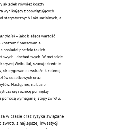
wy składek również koszty
ra wynikający z obowiązujących
statystycznych i aktuarialnych, a
tangible)
– jako bieżąca wartość
m kosztem finansowania
e posiadał portfela takich
ztowych i dochodowych. W metodzie
krzywej Weibulla), szacuje średnie
ów, skorygowane o wskaźnik retencji
sztów odsetkowych oraz
ytów. Następnie, na bazie
ylicza się różnicę pomiędzy
za pomocą wymaganej stopy zwrotu.
za w czasie oraz ryzyka związane
zwrotu z najlepszej inwestycji