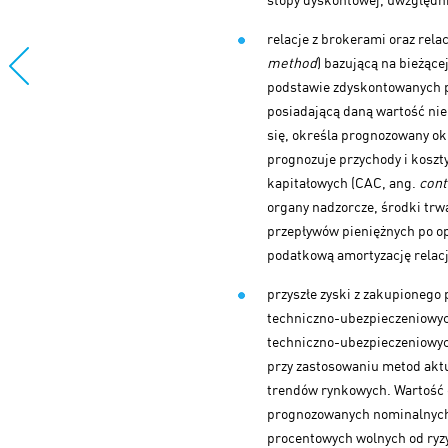
relacje z brokerami oraz rel
method
) bazującą na bieżąc
podstawie zdyskontowanych p
posiadającą daną wartość nie
się, określa prognozowany ok
prognozuje przychody i koszt
kapitałowych (CAC, ang.
cont
organy nadzorcze, środki trw
przepływów pieniężnych po op
podatkową amortyzację relacji
przyszłe zyski z zakupionego
techniczno-ubezpieczeniowyc
techniczno-ubezpieczeniowyc
przy zastosowaniu metod aktu
trendów rynkowych. Wartość 
prognozowanych nominalnych 
procentowych wolnych od ryz