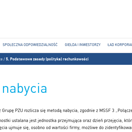
Jump to navigation
SPOŁECZNA ODPOWIEDZIALNOŚĆ
GIEŁDA I INWESTORZY
ŁAD KORPORA
ce
/
5. Podstawowe zasady (polityka) rachunkowości
 nabycia
z Grupę PZU rozlicza się metodą nabycia, zgodnie z MSSF 3 „Połącze
stki ustalana jest jednostka przejmująca oraz dzień przejęcia, który
cia ujmuje się, osobno od wartości firmy, możliwe do zidentyfikowa