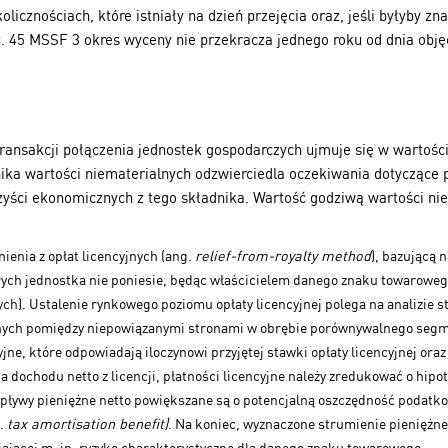
olicznościach, które istniały na dzień przejęcia oraz, jeśli byłyby 
t. 45 MSSF 3 okres wyceny nie przekracza jednego roku od dnia objęc
ransakcji połączenia jednostek gospodarczych ujmuje się w wartości
nika wartości niematerialnych odzwierciedla oczekiwania dotyczące
zyści ekonomicznych z tego składnika. Wartość godziwą wartości nie
ienia z opłat licencyjnych (ang.
relief-from-royalty method
), bazującą 
órych jednostka nie poniesie, będąc właścicielem danego znaku towarowego 
ych). Ustalenie rynkowego poziomu opłaty licencyjnej polega na analizie 
nych pomiędzy
niepowiązanymi stronami w obrębie porównywalnego segme
yjne, które odpowiadają iloczynowi przyjętej stawki opłaty licencyjnej o
ia dochodu netto z licencji, płatności licencyjne należy zredukować o hip
ływy pieniężne netto powiększane są o potencjalną oszczędność podatko
g.
tax amortisation benefit)
. Na koniec, wyznaczone strumienie pieniężn
ającej m. in. ryzyko charakterystyczne dla danego znaku towarowego;