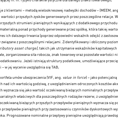
acje z klientami – metodą wielookresowej nadwyżki dochodów – (MEEM, an
ej wartości przyszłych zysków generowanych przez poszczególne relacje. W
rzyszłych strumieni pieniężnych wynikających z dodatkowego przychodu
materialną ponad przychody generowane przez spółkę, która takiej wartośc
res ich dalszego trwania (poprzez odpowiedni wskaźnik odejść z zastosow
y związane z poszczególnymi relacjami. Zidentyfikowany i obliczony pozio
ributory asset charge)
, takich jak utrzymanie wskaźników kapitałowyc
ałe, zorganizowana siła robocza, znak towarowy oraz pozostałe wartości n
odatkowaniu. Jeżeli istnieją struktury podatkowe, umożliwiające przec
 – w jej wycenie uwzględnia się TAB;
 portfela umów ubezpieczenia (VIF, ang.
value in force
) – jako potencjaln
h nad ich wartością godziwą, z uwzględnieniem odroczonych kosztów akw
h wyznacza się jako wartość oczekiwaną bieżących nominalnych przepł
arialnych właściwych dla poszczególnych rodzajów rezerw, z uwzględnien
oczekiwaną bieżących przyszłych przepływów pieniężnych wyznacza się p
przepływów pieniężnych przy zastosowaniu czynników dyskontowych wyz
yka. Prognozowane nominalne przepływy pieniężne uwzględniają prawdop