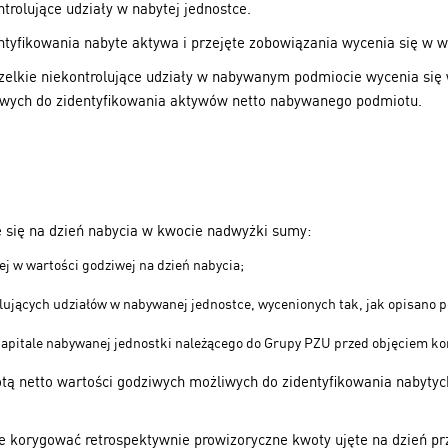
trolujące udziały w nabytej jednostce.
ntyfikowania nabyte aktywa i przejęte zobowiązania wycenia się w w
elkie niekontrolujące udziały w nabywanym podmiocie wycenia się 
iwych do zidentyfikowania aktywów netto nabywanego podmiotu.
e się na dzień nabycia w kwocie nadwyżki sumy:
ej w wartości godziwej na dzień nabycia;
lujących udziałów w nabywanej jednostce, wycenionych tak, jak opisano p
kapitale nabywanej jednostki należącego do Grupy PZU przed objęciem kon
otą netto wartości godziwych możliwych do zidentyfikowania nabytyc
korygować retrospektywnie prowizoryczne kwoty ujęte na dzień prz