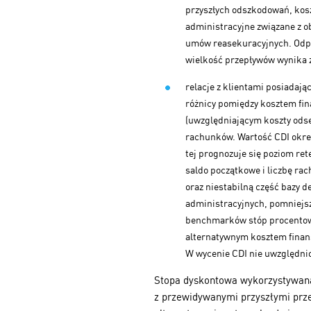
przyszłych odszkodowań, kosz
administracyjne związane z o
umów reasekuracyjnych. Odpo
wielkość przepływów wynika z
relacje z klientami posiadaj
różnicy pomiędzy kosztem fi
(uwzględniającym koszty odset
rachunków. Wartość CDI okre
tej prognozuje się poziom re
saldo początkowe i liczbę ra
oraz niestabilną część bazy
administracyjnych, pomniejsz
benchmarków stóp procentowy
alternatywnym kosztem finan
W wycenie CDI nie uwzględnio
Stopa dyskontowa wykorzystywana 
z przewidywanymi przyszłymi prze