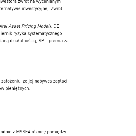
inwestora zwrot na wycenianym
ternatywie inwestycyjnej. Zwrot
ital Asset Pricing Model)
: CE =
miernik ryzyka systematycznego
daną działalnością, SP – premia za
założeniu, że jej nabywca zapłaci
ów pieniężnych.
Zgodnie z MSSF4 różnicę pomiędzy