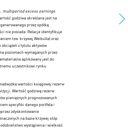
g.
multiperiod
excess earnings
artość godziwa określana jest na
 generowanego przez spółkę
i nie posiada. Relacje identyfikuje
aniem tzw. krzywej Weibulla) oraz
m obciążeń z tytułu aktywów
h na poziomach wymaganych przez
iematerialne aplikowany jest do
iętnemu uczestnikowi rynku
ą nadwyżkę wartości księgowej rezerw
izycji. Wartość godziwą rezerw
ywów pieniężnych prognozowanych
iem specyfiki danego portfela i
oprzez zdyskontowanie
naczonych na bazie krzywej stóp
odobieństwo wystąpienia i wielkość