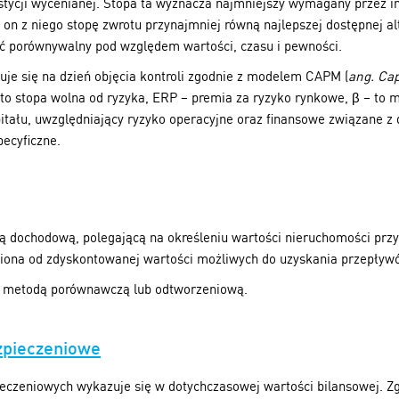
stycji wycenianej. Stopa ta wyznacza najmniejszy wymagany przez 
 on z niego stopę zwrotu przynajmniej równą najlepszej dostępnej al
być porównywalny pod względem wartości, czasu i pewności.
uje się na dzień objęcia kontroli zgodnie z modelem CAPM (
ang. Cap
 to stopa wolna od ryzyka, ERP – premia za ryzyko rynkowe, β – to 
itału, uwzględniający ryzyko operacyjne oraz finansowe związane z 
pecyficzne.
 dochodową, polegającą na określeniu wartości nieruchomości przy 
żniona od zdyskontowanej wartości możliwych do uzyskania przepływ
ę metodą porównawczą lub odtworzeniową.
zpieczeniowe
eczeniowych wykazuje się w dotychczasowej wartości bilansowej. 