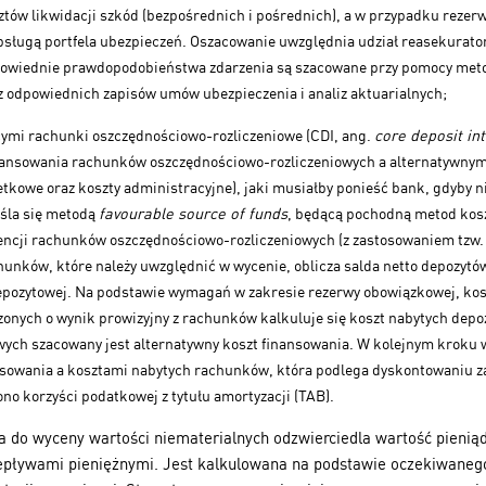
tów likwidacji szkód (bezpośrednich i pośrednich), a w przypadku rezer
bsługą portfela ubezpieczeń. Oszacowanie uwzględnia udział reasekurato
wiednie prawdopodobieństwa zdarzenia są szacowane przy pomocy metod 
 odpowiednich zapisów umów ubezpieczenia i analiz aktuarialnych;
ącymi rachunki oszczędnościowo-rozliczeniowe (CDI, ang.
core deposit in
nansowania rachunków oszczędnościowo-rozliczeniowych a alternatywny
kowe oraz koszty administracyjne), jaki musiałby ponieść bank, gdyby ni
śla się metodą
favourable source of funds
, będącą pochodną metod kos
tencji rachunków oszczędnościowo-rozliczeniowych (z zastosowaniem tzw. 
chunków, które należy uwzględnić w wycenie, oblicza salda netto depozyt
 depozytowej. Na podstawie wymagań w zakresie rezerwy obowiązkowej, ko
onych o wynik prowizyjny z rachunków kalkuluje się koszt nabytych depoz
ch szacowany jest alternatywny koszt finansowania. W kolejnym kroku w
sowania a kosztami nabytych rachunków, która podlega dyskontowaniu 
no korzyści podatkowej z tytułu amortyzacji (TAB).
do wyceny wartości niematerialnych odzwierciedla wartość pieniąd
pływami pieniężnymi. Jest kalkulowana na podstawie oczekiwanego 