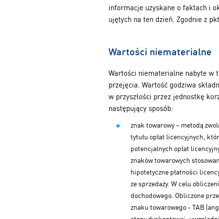
informacje uzyskane o faktach i ok
ujętych na ten dzień. Zgodnie z pk
Wartości niematerialne
Wartości niematerialne nabyte w t
przejęcia. Wartość godziwa skład
w przyszłości przez jednostkę kor
następujący sposób:
znak towarowy – metodą zwoln
tytułu opłat licencyjnych, kt
potencjalnych opłat licencyjn
znaków towarowych stosowa
hipotetyczne płatności licenc
ze sprzedaży. W celu obliczen
dochodowego. Obliczone przep
znaku towarowego - TAB (an
stopy dyskontowej, uwzględni