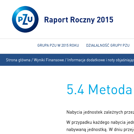
Raport Roczny 2015
GRUPA PZU W 2015 ROKU
DZIAŁALNOŚĆ GRUPY PZU
Jesteś
Strona główna
/
Wyniki Finansowe
/
Informacje dodatkowe i noty objaśniają
tutaj
5.4 Metoda
Nabycia jednostek zależnych prze
W przypadku każdego nabycia jedno
nabywaną jednostką. W dniu przeję