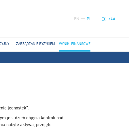
EN
PL
A
A
A
CYJNY
ZARZĄDZANIE RYZYKIEM
WYNIKI FINANSOWE
nia jednostek”.
m jest dzień objęcia kontroli nad
nia nabyte aktywa, przejęte