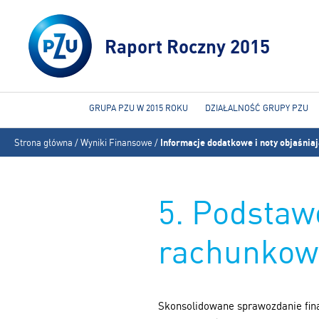
Raport Roczny 2015
GRUPA PZU W 2015 ROKU
DZIAŁALNOŚĆ GRUPY PZU
Jesteś
Strona główna
/
Wyniki Finansowe
/
Informacje dodatkowe i noty objaśnia
tutaj
5. Podstaw
rachunkow
Skonsolidowane sprawozdanie fina