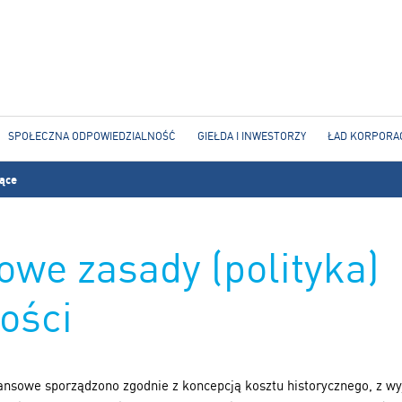
Jump to navigation
SPOŁECZNA ODPOWIEDZIALNOŚĆ
GIEŁDA I INWESTORZY
ŁAD KORPORA
jące
owe zasady (polityka)
ości
nsowe sporządzono zgodnie z koncepcją kosztu historycznego, z wy