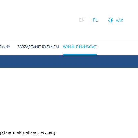
EN
PL
A
A
A
CYJNY
ZARZĄDZANIE RYZYKIEM
WYNIKI FINANSOWE
jątkiem aktualizacji wyceny