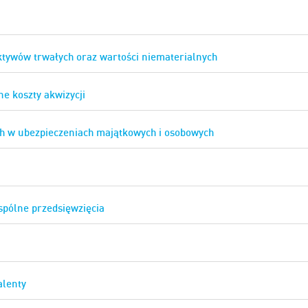
ktywów trwałych oraz wartości niematerialnych
ne koszty akwizycji
ach w ubezpieczeniach majątkowych i osobowych
spólne przedsięwzięcia
alenty