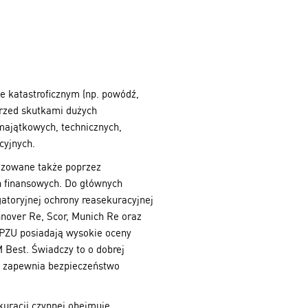
 katastroficznym (np. powódź,
przed skutkami dużych
majątkowych, technicznych,
cyjnych.
lizowane także poprzez
ń finansowych. Do głównych
atoryjnej ochrony reasekuracyjnej
nover Re, Scor, Munich Re oraz
i PZU posiadają wysokie oceny
Best. Świadczy to o dobrej
 i zapewnia bezpieczeństwo
kuracji czynnej obejmuje