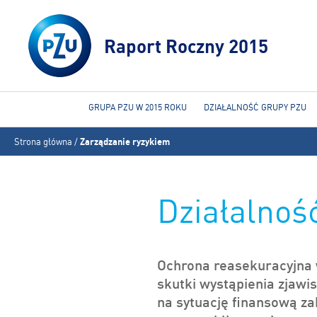
Raport Roczny 2015
GRUPA PZU W 2015 ROKU
DZIAŁALNOŚĆ GRUPY PZU
Jesteś
Strona główna
/
Zarządzanie ryzykiem
tutaj
Działalnoś
Ochrona reasekuracyjna 
skutki wystąpienia zjaw
na sytuację finansową z