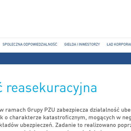
Jump to navigation
SPOŁECZNA ODPOWIEDZIALNOŚĆ
GIEŁDA I INWESTORZY
ŁAD KORPORA
ć reasekuracyjna
w ramach Grupy PZU zabezpiecza działalność ube
isk o charakterze katastroficznym, mogących w n
akładów ubezpieczeń. Zadanie to realizowano popr