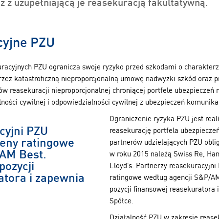
 z uzupełniającą je reasekuracją fakultatywną.
yjne PZU
acyjnych PZU ogranicza swoje ryzyko przed szkodami o charakterze
przez katastroficzną nieproporcjonalną umowę nadwyżki szkód oraz 
 reasekuracji nieproporcjonalnej chroniącej portfele ubezpieczeń 
lności cywilnej i odpowiedzialności cywilnej z ubezpieczeń komunika
Ograniczenie ryzyka PZU jest rea
cyjni PZU
reasekurację portfela ubezpiecze
ceny ratingowe
partnerów udzielających PZU oblig
AM Best.
w roku 2015 należą Swiss Re, Han
pozycji
Lloyd’s. Partnerzy reasekuracyjn
atora i zapewnia
ratingowe według agencji S&P/AM 
pozycji finansowej reasekuratora
Spółce.
Działalność PZU w zakresie rease