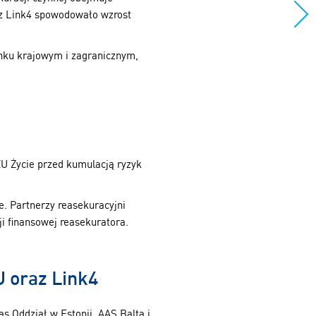
az Link4 spowodowało wzrost
ynku krajowym i zagranicznym,
ZU Życie przed kumulacją ryzyk
. Partnerzy reasekuracyjni
i finansowej reasekuratora.
 oraz Link4
s Oddział w Estonii, AAS Balta i