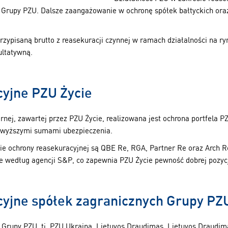
 Grupy PZU. Dalsze zaangażowanie w ochronę spółek bałtyckich or
rzypisaną brutto z reasekuracji czynnej w ramach działalności na r
ultatywną.
yjne PZU Życie
ej, zawartej przez PZU Życie, realizowana jest ochrona portfela P
z wyższymi sumami ubezpieczenia.
ie ochrony reasekuracyjnej są QBE Re, RGA, Partner Re oraz Arch Re
e według agencji S&P, co zapewnia PZU Życie pewność dobrej pozycj
jne spółek zagranicznych Grupy PZU
Grupy PZU, tj. PZU Ukraina, Lietuvos Draudimas, Lietuvos Draudima