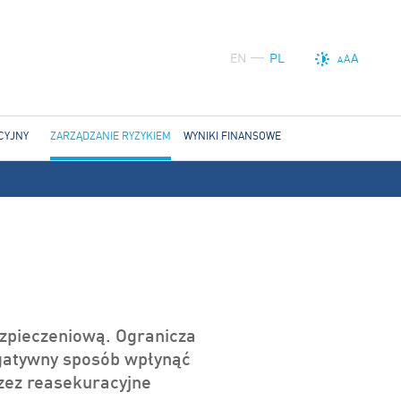
EN
PL
A
A
A
CYJNY
ZARZĄDZANIE RYZYKIEM
WYNIKI FINANSOWE
zpieczeniową. Ogranicza
egatywny sposób wpłynąć
zez reasekuracyjne