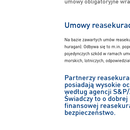
umowy obligatoryjne wraz
Umowy reasekurac
Na bazie zawartych umów reasekur
huragan). Odbywa się to m.in. po
pojedynczych szkód w ramach umów
morskich, lotniczych, odpowiedzia
Partnerzy reasekura
posiadają wysokie o
według agencji S&P/
Świadczy to o dobrej 
finansowej reasekur
bezpieczeństwo.