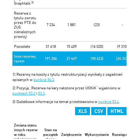
3)
Graphtalk
Rezerwa z
tytułu zwrotu
przez PTE do
7 234
1 881
(23)
-
ZUS
nienależnych
prowizji
Pozostałe
31 618
15 409
(16 020)
(9 310)
Inne rezerwy,
191 206
21 447
(90 423)
(24 333)
razem
1) Rezerwy na koszty z tytułu restrukturyzacji wynikały z zagadnień
opisanych w
punkcie 56.2
.
2) Pozycję „Rezerwa na kary nałożone przez UOKiK” wyjaśniono w
punktach 53.2
i
53.3
.
3) Dodatkowe informacje na temat przedstawiono w
punkcie 53.4
.
XLS
CSV
HTML
Zmiana stanu
innych rezerw
Stan na
P
w roku
początek
Zwiększenie
Wykorzystanie
Rozwiązanie
j