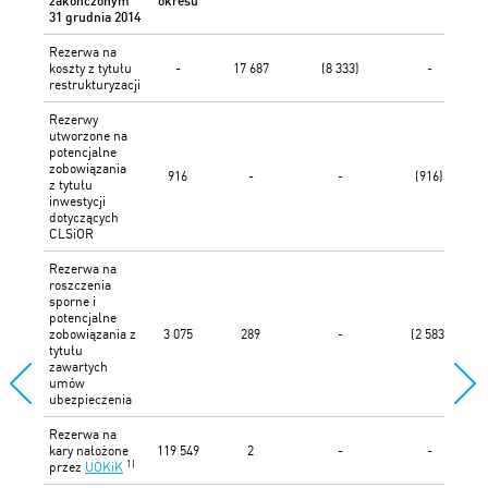
zakończonym
okresu
31 grudnia 2014
Rezerwa na
koszty z tytułu
-
17 687
(8 333)
-
restrukturyzacji
Rezerwy
utworzone na
potencjalne
zobowiązania
916
-
-
(916)
z tytułu
inwestycji
dotyczących
CLSiOR
Rezerwa na
roszczenia
sporne i
potencjalne
zobowiązania z
3 075
289
-
(2 583)
tytułu
zawartych
umów
ubezpieczenia
Rezerwa na
kary nałożone
119 549
2
-
-
1)
przez
UOKiK