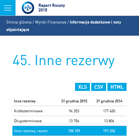
Jump to navigation
Raport Roczny
2015
Jesteś
Strona główna
/
Wyniki Finansowe
/
Informacje dodatkowe i noty
tutaj
objaśniające
45. Inne rezerwy
XLS
CSV
HTML
Inne rezerwy
31 grudnia 2015
31 grudnia 2014
Krótkoterminowe
94 353
177 400
Długoterminowe
13 756
13 806
Inne rezerwy, razem
108 109
191 206