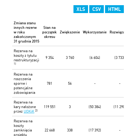
XLS
CSV
HTML
Zmiana stanu
innych rezerw
Stan na
P
w roku
początek
Zwiększenie
Wykorzystanie
Rozwiązanie
j
zakończonym
okresu
31 grudnia 2015
Rezerwa na
koszty z tytułu
9 354
3 760
(6 604)
(3 733)
restrukturyzacji
1)
Rezerwa na
roszczenia
sporne i
781
56
-
-
potencjalne
zobowiązania
Rezerwa na
kary nałożone
119 551
3
(50 384)
(11 290)
2)
przez
UOKiK
Rezerwa na
koszty
zamknięcia
22 668
338
(17 392)
-
projektu