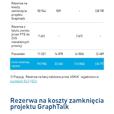
Rezerwa na
koszty
zamknięcia
50 944
509
-
(28 785)
projektu
Graphtalk
Rezerwa z
tytułu zwrotu
przez PTE do
7 401
-
(167)
-
ZUS
nienależnych
prowizji
Pozostałe
11 021
14 878
(4 506)
(2 489)
Inne rezerwy,
192 906
33 365
(13 006)
(34 773)
razem
1) Pozycję „Rezerwa na kary nałożone przez UOKiK” wyjaśniono w
punktach 53.2
i
53.3
.
Rezerwa na koszty zamknięcia
projektu GraphTalk