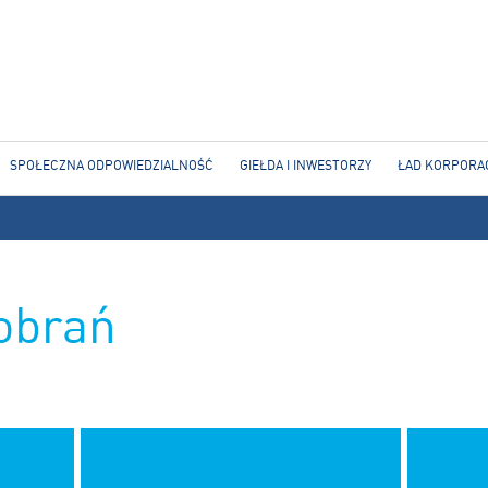
Jump to navigation
SPOŁECZNA ODPOWIEDZIALNOŚĆ
GIEŁDA I INWESTORZY
ŁAD KORPORA
obrań