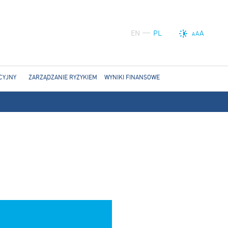
EN
PL
A
A
A
CYJNY
ZARZĄDZANIE RYZYKIEM
WYNIKI FINANSOWE